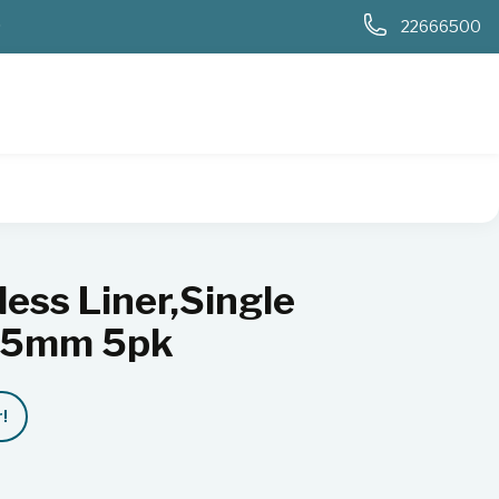
0
22666500
ess Liner,Single
8.5mm 5pk
!