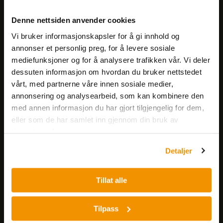
Meld deg på vårt nyhetsbrev!
Denne nettsiden anvender cookies
Få informasjon om produkter,
Vi bruker informasjonskapsler for å gi innhold og
arrangementer og kampanjer.
annonser et personlig preg, for å levere sosiale
mediefunksjoner og for å analysere trafikken vår. Vi deler
Meld på nyhetsbrev
dessuten informasjon om hvordan du bruker nettstedet
vårt, med partnerne våre innen sosiale medier,
annonsering og analysearbeid, som kan kombinere den
med annen informasjon du har gjort tilgjengelig for dem,
eller som de har samlet inn gjennom din bruk av
tjenestene deres.
Detaljer
Nerliens Meszansky AS
Besøksadresse:
Tillat alle
Nils Hansens vei 8
0667 OSLO
Tilpass
Lager: