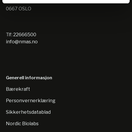
Nils Hansens vei 10
0667 OSLO
Tlf:
22666500
info@nmas.no
Generell informasjon
Bærekraft
Personvernerklæring
Sikkerhetsdatablad
Nordic Biolabs