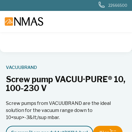
22666500
NMAS hjem
Produkter
Kjemi og industri
Vakuumpumper
VACUUBRAND
Screw pump VACUU·PURE® 10,
100-230 V
Screw pumps from VACUUBRAND are the ideal
solution for the vacuum range down to
10<sup>-3&lt;/sup mbar.