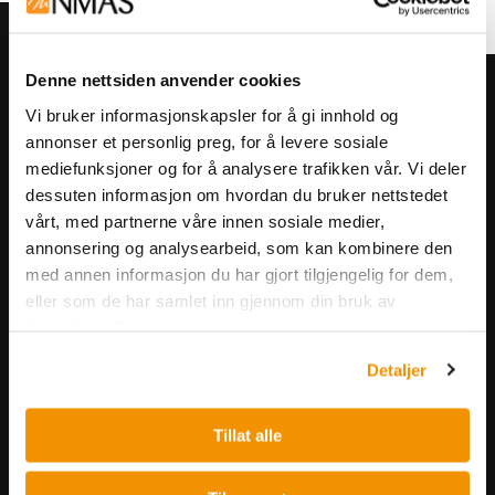
Denne nettsiden anvender cookies
Meld deg på vårt nyhetsbrev!
Vi bruker informasjonskapsler for å gi innhold og
Få informasjon om produkter,
annonser et personlig preg, for å levere sosiale
arrangementer og kampanjer.
mediefunksjoner og for å analysere trafikken vår. Vi deler
dessuten informasjon om hvordan du bruker nettstedet
vårt, med partnerne våre innen sosiale medier,
Meld på nyhetsbrev
annonsering og analysearbeid, som kan kombinere den
med annen informasjon du har gjort tilgjengelig for dem,
eller som de har samlet inn gjennom din bruk av
tjenestene deres.
Detaljer
Nerliens Meszansky AS
Tillat alle
Besøksadresse:
Nils Hansens vei 8