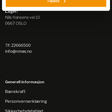
Tilpass
0667 OSLO
Lager:
Nils Hansens vei 10
0667 OSLO
Tlf:
22666500
info@nmas.no
Generell informasjon
Bærekraft
Personvernerklæring
Sikkerhetsdatablad