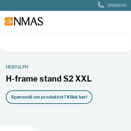
22666500
NMAS hjem
Produkter
Kjemi og industri
Syntese
Rørev
HEIDOLPH
H-frame stand S2 XXL
Spørsmål om produktet? Klikk her!