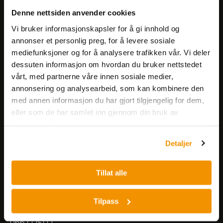
Få informasjon om produkter,
Denne nettsiden anvender cookies
arrangementer og kampanjer.
Vi bruker informasjonskapsler for å gi innhold og
annonser et personlig preg, for å levere sosiale
mediefunksjoner og for å analysere trafikken vår. Vi deler
Meld på nyhetsbrev
dessuten informasjon om hvordan du bruker nettstedet
vårt, med partnerne våre innen sosiale medier,
annonsering og analysearbeid, som kan kombinere den
med annen informasjon du har gjort tilgjengelig for dem,
eller som de har samlet inn gjennom din bruk av
tjenestene deres.
Nerliens Meszansky AS
Detaljer
Besøksadresse:
Tillat alle
Nils Hansens vei 8
0667 OSLO
Lager:
Tilpass
Nils Hansens vei 10
0667 OSLO