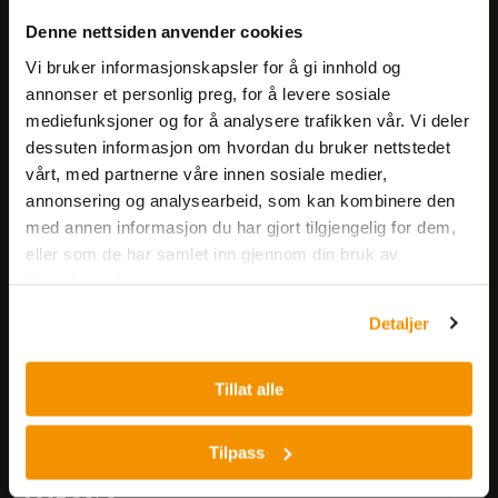
Meld deg på vårt nyhetsbrev!
Denne nettsiden anvender cookies
Få informasjon om produkter,
arrangementer og kampanjer.
Vi bruker informasjonskapsler for å gi innhold og
annonser et personlig preg, for å levere sosiale
mediefunksjoner og for å analysere trafikken vår. Vi deler
Meld på nyhetsbrev
dessuten informasjon om hvordan du bruker nettstedet
vårt, med partnerne våre innen sosiale medier,
annonsering og analysearbeid, som kan kombinere den
med annen informasjon du har gjort tilgjengelig for dem,
eller som de har samlet inn gjennom din bruk av
tjenestene deres.
Nerliens Meszansky AS
Detaljer
Besøksadresse:
Tillat alle
Nils Hansens vei 8
0667 OSLO
Lager:
Tilpass
Nils Hansens vei 10