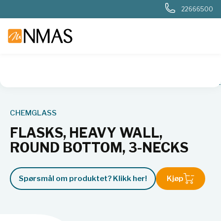
22666500
NMAS hjem
Produkter
Kjemi og industri
Syntese
Reakt
CHEMGLASS
FLASKS, HEAVY WALL,
ROUND BOTTOM, 3-NECKS
Spørsmål om produktet? Klikk her!
Kjøp