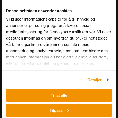
Meld deg på vårt nyhetsbrev!
Denne nettsiden anvender cookies
Få informasjon om produkter,
Vi bruker informasjonskapsler for å gi innhold og
arrangementer og kampanjer.
annonser et personlig preg, for å levere sosiale
mediefunksjoner og for å analysere trafikken vår. Vi deler
Meld på nyhetsbrev
dessuten informasjon om hvordan du bruker nettstedet
vårt, med partnerne våre innen sosiale medier,
annonsering og analysearbeid, som kan kombinere den
med annen informasjon du har gjort tilgjengelig for dem,
eller som de har samlet inn gjennom din bruk av
tjenestene deres.
Detaljer
Nerliens Meszansky AS
Besøksadresse:
Tillat alle
Nils Hansens vei 8
0667 OSLO
Tilpass
Lager: