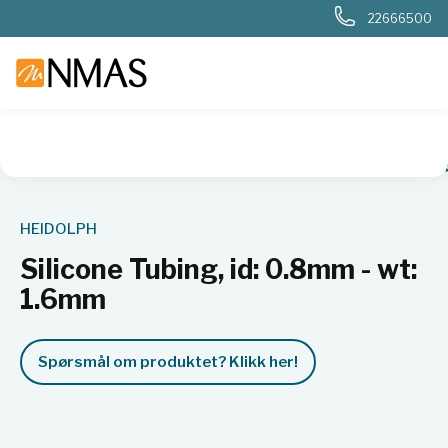
22666500
NMAS hjem
Produkter
Kjemi og industri
Pumper
Tilbe
HEIDOLPH
Silicone Tubing, id: 0.8mm - wt:
1.6mm
Spørsmål om produktet? Klikk her!