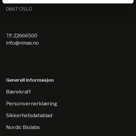
Nils Hansens vei 10
0667 OSLO
Tlf:
22666500
info@nmas.no
Generell informasjon
Bærekraft
Personvernerklæring
Sikkerhetsdatablad
Nordic Biolabs