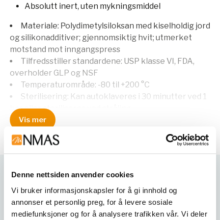
Absolutt inert, uten mykningsmiddel
Materiale: Polydimetylsiloksan med kiselholdig jord
og silikonadditiver; gjennomsiktig hvit; utmerket
motstand mot inngangspress
Tilfredsstiller standardene: USP klasse VI, FDA,
overholder GLP og NSF
Temperaturområde: -80 til +200 °C
Sterilisering: Kan autoklaveres i 30 minutter ved 1
bar eller steriliseres ved stråling
Vis mer
Begrensning: Ikke egnet for konsentrert
løsningsmiddel, oljer, syrer eller utblandet kaustisk
soda; relativt høy permeabilitet for gass
Brukes med:
Denne nettsiden anvender cookies
Varianter
Syrer:
betinget
Vi bruker informasjonskapsler for å gi innhold og
Lut:
betinget
annonser et personlig preg, for å levere sosiale
mediefunksjoner og for å analysere trafikken vår. Vi deler
Løsningsmidler:
uegnet