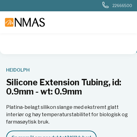
22666500
NMAS hjem
Produkter
Kjemi og industri
Pumper
Tilbe
HEIDOLPH
Silicone Extension Tubing, id:
0.9mm - wt: 0.9mm
Platina-belagt silikon slange med ekstremt glatt
interiør og høy temperaturstabilitet for biologisk og
farmasøytisk bruk.