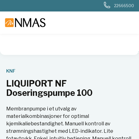
22666500
NMAS hjem
Produkter
Kjemi og industri
Pumper
LIQUI
KNF
LIQUIPORT NF
Doseringspumpe 100
Membranpumpe i et utvalg av
materialkombinasjoner for optimal
kjemikaliebestandighet. Manuell kontroll av
strømningshastighet med LED-indikator. Lite
fotavtrykk. Enkel, intuitiv betjening, Manuell kontroll