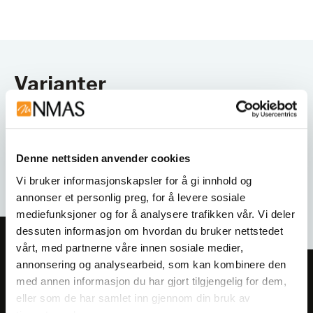
Varianter
Denne nettsiden anvender cookies
Vi bruker informasjonskapsler for å gi innhold og
annonser et personlig preg, for å levere sosiale
mediefunksjoner og for å analysere trafikken vår. Vi deler
dessuten informasjon om hvordan du bruker nettstedet
vårt, med partnerne våre innen sosiale medier,
annonsering og analysearbeid, som kan kombinere den
Meld deg på vårt nyhetsbrev!
med annen informasjon du har gjort tilgjengelig for dem,
Få informasjon om produkter,
eller som de har samlet inn gjennom din bruk av