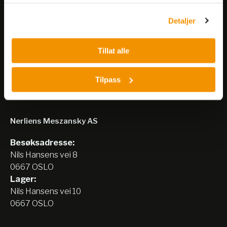
tjenestene deres.
arrangementer og kampanjer.
Detaljer
Meld på nyhetsbrev
Tillat alle
Tilpass
Nerliens Meszansky AS
Besøksadresse:
Nils Hansens vei 8
0667 OSLO
Lager:
Nils Hansens vei 10
0667 OSLO