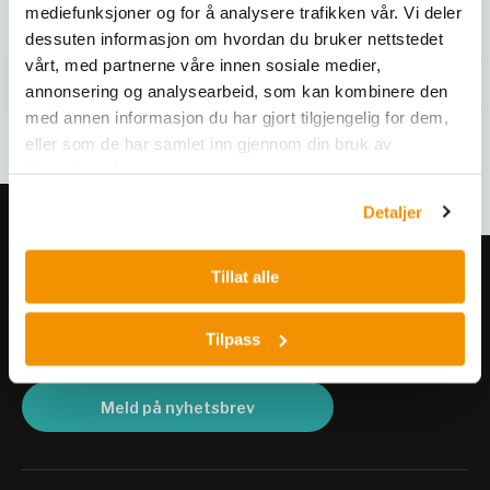
mediefunksjoner og for å analysere trafikken vår. Vi deler
dessuten informasjon om hvordan du bruker nettstedet
vårt, med partnerne våre innen sosiale medier,
annonsering og analysearbeid, som kan kombinere den
med annen informasjon du har gjort tilgjengelig for dem,
eller som de har samlet inn gjennom din bruk av
tjenestene deres.
Detaljer
Tillat alle
Meld deg på vårt nyhetsbrev!
Få informasjon om produkter,
Tilpass
arrangementer og kampanjer.
Meld på nyhetsbrev