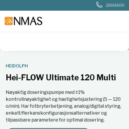
22666500
NMAS hjem
Produkter
Kjemi og industri
Pumper
Hei-F
HEIDOLPH
Hei-FLOW Ultimate 120 Multi
Nøyaktig doseringspumpe med ±1%
kontrollnøyaktighet og hastighetsjustering (5 — 120
o/min). Har fotbryterbetjening, analog/digital styring,
enkelt/flerkanskonfigurasjonsalternativer og
tilpassbare parametere for optimal dosering.