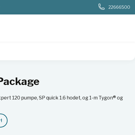
0
22666500
Package
pert 120 pumpe, SP quick 1.6 hodet, og 1-m Tygon® og
!