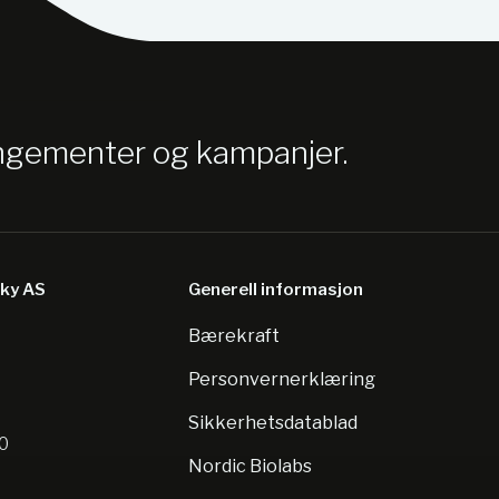
angementer og kampanjer.
sky AS
Generell informasjon
Bærekraft
8
Personvernerklæring
Sikkerhetsdatablad
10
Nordic Biolabs