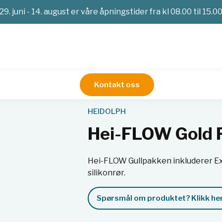
29. juni - 14. august er våre åpningstider fra kl 08.00 til 15.0
Kontakt oss
FLOW Gold Package
HEIDOLPH
Hei-FLOW Gold 
Hei-FLOW Gullpakken inkluderer Ex
silikonrør.
Spørsmål om produktet? Klikk her