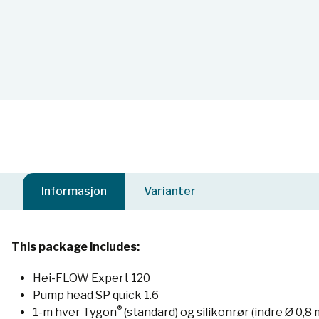
Informasjon
Varianter
This package includes:
Hei-FLOW Expert 120
Pump head SP quick 1.6
®
1-m hver Tygon
(standard) og silikonrør (indre Ø 0,8