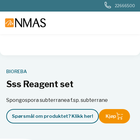
22666500
NMAS hjem
Produkter
Kjemi og industri
Næringsmiddel
BIOREBA
Sss Reagent set
Spongospora subterranea f.sp. subterrane
Spørsmål om produktet? Klikk her!
Kjøp