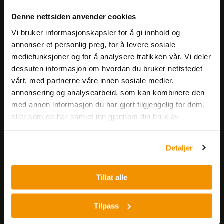
Meld deg på vårt nyhetsbrev!
Denne nettsiden anvender cookies
Få informasjon om produkter,
Vi bruker informasjonskapsler for å gi innhold og
arrangementer og kampanjer.
annonser et personlig preg, for å levere sosiale
mediefunksjoner og for å analysere trafikken vår. Vi deler
Meld på nyhetsbrev
dessuten informasjon om hvordan du bruker nettstedet
vårt, med partnerne våre innen sosiale medier,
annonsering og analysearbeid, som kan kombinere den
med annen informasjon du har gjort tilgjengelig for dem,
eller som de har samlet inn gjennom din bruk av
tjenestene deres.
Detaljer
Nerliens Meszansky AS
Besøksadresse:
Tillat alle
Nils Hansens vei 8
0667 OSLO
Tilpass
Lager:
Nils Hansens vei 10