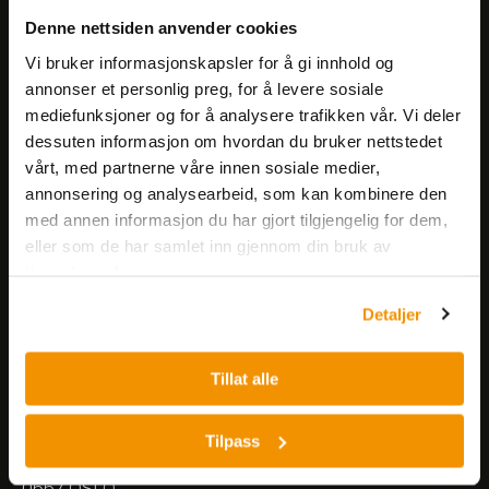
Få informasjon om produkter,
Denne nettsiden anvender cookies
arrangementer og kampanjer.
Vi bruker informasjonskapsler for å gi innhold og
annonser et personlig preg, for å levere sosiale
mediefunksjoner og for å analysere trafikken vår. Vi deler
Meld på nyhetsbrev
dessuten informasjon om hvordan du bruker nettstedet
vårt, med partnerne våre innen sosiale medier,
annonsering og analysearbeid, som kan kombinere den
med annen informasjon du har gjort tilgjengelig for dem,
eller som de har samlet inn gjennom din bruk av
tjenestene deres.
Nerliens Meszansky AS
Detaljer
Besøksadresse:
Tillat alle
Nils Hansens vei 8
0667 OSLO
Lager:
Tilpass
Nils Hansens vei 10
0667 OSLO