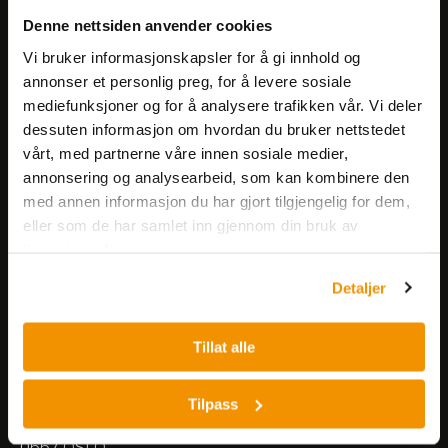
Få informasjon om produkter,
Denne nettsiden anvender cookies
arrangementer og kampanjer.
Vi bruker informasjonskapsler for å gi innhold og
annonser et personlig preg, for å levere sosiale
mediefunksjoner og for å analysere trafikken vår. Vi deler
Meld på nyhetsbrev
dessuten informasjon om hvordan du bruker nettstedet
vårt, med partnerne våre innen sosiale medier,
annonsering og analysearbeid, som kan kombinere den
med annen informasjon du har gjort tilgjengelig for dem,
eller som de har samlet inn gjennom din bruk av
tjenestene deres.
Nerliens Meszansky AS
Detaljer
Besøksadresse:
Tillat alle
Nils Hansens vei 8
0667 OSLO
Lager:
Tilpass
Nils Hansens vei 10
0667 OSLO