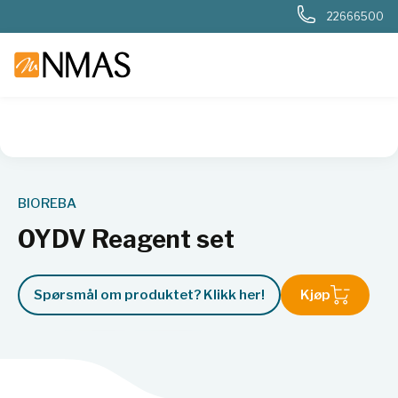
22666500
NMAS hjem
Produkter
Kjemi og industri
Næringsmiddel
BIOREBA
OYDV Reagent set
Spørsmål om produktet? Klikk her!
Kjøp