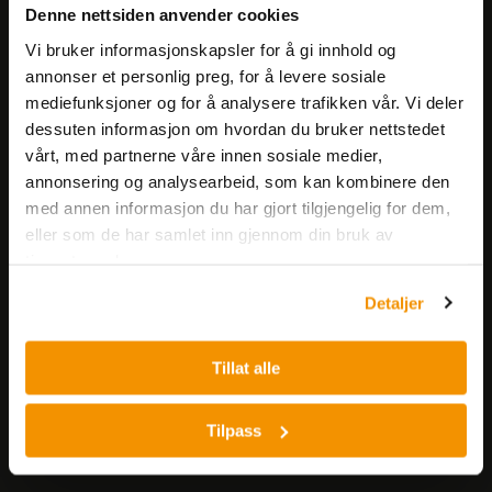
Få informasjon om produkter,
Denne nettsiden anvender cookies
arrangementer og kampanjer.
Vi bruker informasjonskapsler for å gi innhold og
annonser et personlig preg, for å levere sosiale
Meld på nyhetsbrev
mediefunksjoner og for å analysere trafikken vår. Vi deler
dessuten informasjon om hvordan du bruker nettstedet
vårt, med partnerne våre innen sosiale medier,
annonsering og analysearbeid, som kan kombinere den
med annen informasjon du har gjort tilgjengelig for dem,
eller som de har samlet inn gjennom din bruk av
tjenestene deres.
Nerliens Meszansky AS
Detaljer
Besøksadresse:
Nils Hansens vei 8
Tillat alle
0667 OSLO
Lager:
Tilpass
Nils Hansens vei 10
0667 OSLO