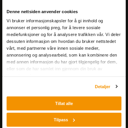
Meld deg på vårt nyhetsbrev!
Denne nettsiden anvender cookies
Få informasjon om produkter,
Vi bruker informasjonskapsler for å gi innhold og
arrangementer og kampanjer.
annonser et personlig preg, for å levere sosiale
mediefunksjoner og for å analysere trafikken vår. Vi deler
Meld på nyhetsbrev
dessuten informasjon om hvordan du bruker nettstedet
vårt, med partnerne våre innen sosiale medier,
annonsering og analysearbeid, som kan kombinere den
med annen informasjon du har gjort tilgjengelig for dem,
eller som de har samlet inn gjennom din bruk av
tjenestene deres.
Detaljer
Nerliens Meszansky AS
Besøksadresse:
Tillat alle
Nils Hansens vei 8
0667 OSLO
Tilpass
Lager: