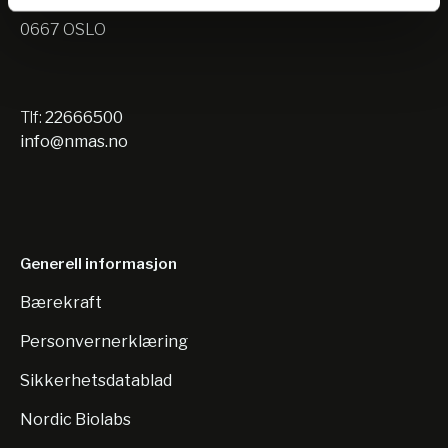
Nils Hansens vei 10
0667 OSLO
Tlf:
22666500
info@nmas.no
Generell informasjon
Bærekraft
Personvernerklæring
Sikkerhetsdatablad
Nordic Biolabs