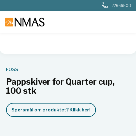
22666500
NMAS hjem
Produkter
Kjemi og industri
Næringsmiddel
FOSS
Pappskiver for Quarter cup,
100 stk
Spørsmål om produktet? Klikk her!