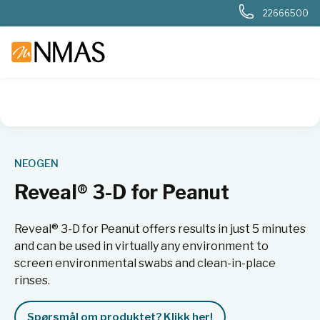
22666500
NMAS hjem
Produkter
Kjemi og industri
Næringsmiddel
NEOGEN
Reveal® 3-D for Peanut
Reveal® 3-D for Peanut offers results in just 5 minutes
and can be used in virtually any environment to
screen environmental swabs and clean-in-place
rinses.
Spørsmål om produktet? Klikk her!