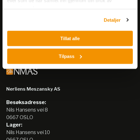
eller som de har samlet inn gjennom din bruk av
Få informasjon om produkter,
tjenestene deres.
arrangementer og kampanjer.
Detaljer
Meld på nyhetsbrev
Tillat alle
Tilpass
Nerliens Meszansky AS
Besøksadresse:
Nils Hansens vei 8
0667 OSLO
Lager:
Nils Hansens vei 10
0667 OSLO