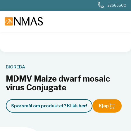
22666500
NMAS hjem
Produkter
Kjemi og industri
Næringsmiddel
BIOREBA
MDMV Maize dwarf mosaic
virus Conjugate
Spørsmål om produktet? Klikk her!
Kjøp