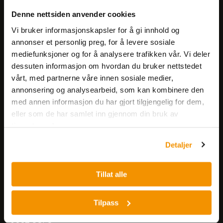
Meld deg på vårt nyhetsbrev!
Denne nettsiden anvender cookies
Få informasjon om produkter,
arrangementer og kampanjer.
Vi bruker informasjonskapsler for å gi innhold og
annonser et personlig preg, for å levere sosiale
mediefunksjoner og for å analysere trafikken vår. Vi deler
Meld på nyhetsbrev
dessuten informasjon om hvordan du bruker nettstedet
vårt, med partnerne våre innen sosiale medier,
annonsering og analysearbeid, som kan kombinere den
med annen informasjon du har gjort tilgjengelig for dem,
eller som de har samlet inn gjennom din bruk av
tjenestene deres.
Nerliens Meszansky AS
Detaljer
Besøksadresse:
Tillat alle
Nils Hansens vei 8
0667 OSLO
Lager:
Tilpass
Nils Hansens vei 10