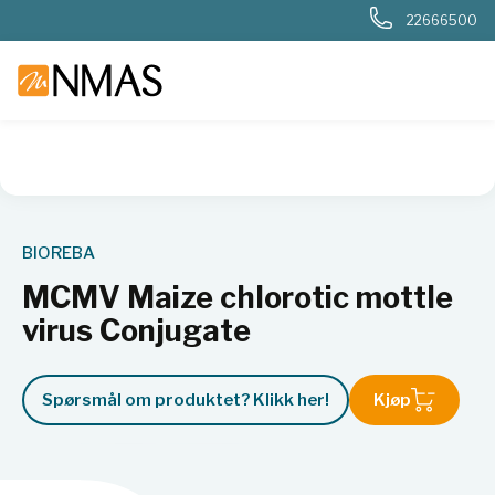
22666500
NMAS hjem
Produkter
Kjemi og industri
Næringsmiddel
BIOREBA
MCMV Maize chlorotic mottle
virus Conjugate
Spørsmål om produktet? Klikk her!
Kjøp