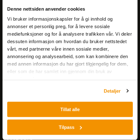
Meld deg på vårt nyhetsbrev!
Denne nettsiden anvender cookies
Få informasjon om produkter,
arrangementer og kampanjer.
Vi bruker informasjonskapsler for å gi innhold og
annonser et personlig preg, for å levere sosiale
mediefunksjoner og for å analysere trafikken vår. Vi deler
Meld på nyhetsbrev
dessuten informasjon om hvordan du bruker nettstedet
vårt, med partnerne våre innen sosiale medier,
annonsering og analysearbeid, som kan kombinere den
med annen informasjon du har gjort tilgjengelig for dem,
eller som de har samlet inn gjennom din bruk av
tjenestene deres.
Nerliens Meszansky AS
Detaljer
Besøksadresse:
Tillat alle
Nils Hansens vei 8
0667 OSLO
Lager:
Tilpass
Nils Hansens vei 10