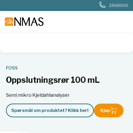
22666500
NMAS hjem
Produkter
Kjemi og industri
Næringsmiddel
FOSS
Oppslutningsrør 100 mL
Semi mikro Kjeldahlanalyser
Spørsmål om produktet? Klikk her!
Kjøp