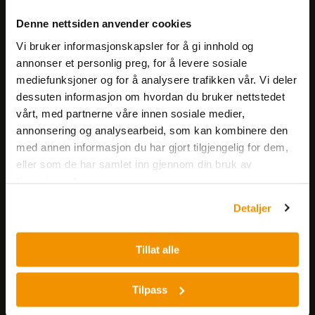
Meld deg på vårt nyhetsbrev!
Denne nettsiden anvender cookies
Få informasjon om produkter,
Vi bruker informasjonskapsler for å gi innhold og
arrangementer og kampanjer.
annonser et personlig preg, for å levere sosiale
mediefunksjoner og for å analysere trafikken vår. Vi deler
Meld på nyhetsbrev
dessuten informasjon om hvordan du bruker nettstedet
vårt, med partnerne våre innen sosiale medier,
annonsering og analysearbeid, som kan kombinere den
med annen informasjon du har gjort tilgjengelig for dem,
eller som de har samlet inn gjennom din bruk av
tjenestene deres.
Detaljer
Nerliens Meszansky AS
Besøksadresse:
Tillat alle
Nils Hansens vei 8
0667 OSLO
Tilpass
Lager:
Nils Hansens vei 10