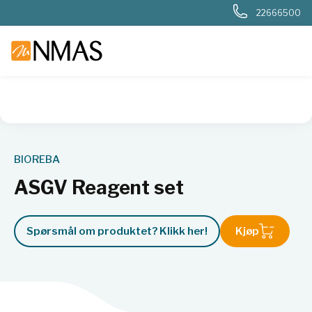
22666500
NMAS hjem
Produkter
Kjemi og industri
Næringsmiddel
BIOREBA
ASGV Reagent set
Spørsmål om produktet? Klikk her!
Kjøp