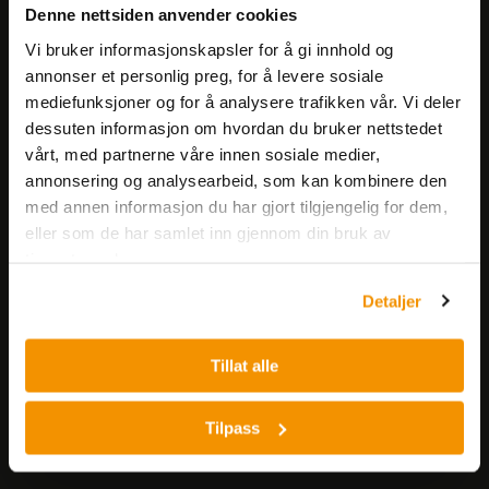
Få informasjon om produkter,
Denne nettsiden anvender cookies
arrangementer og kampanjer.
Vi bruker informasjonskapsler for å gi innhold og
annonser et personlig preg, for å levere sosiale
Meld på nyhetsbrev
mediefunksjoner og for å analysere trafikken vår. Vi deler
dessuten informasjon om hvordan du bruker nettstedet
vårt, med partnerne våre innen sosiale medier,
annonsering og analysearbeid, som kan kombinere den
med annen informasjon du har gjort tilgjengelig for dem,
eller som de har samlet inn gjennom din bruk av
tjenestene deres.
Nerliens Meszansky AS
Detaljer
Besøksadresse:
Nils Hansens vei 8
Tillat alle
0667 OSLO
Lager:
Tilpass
Nils Hansens vei 10
0667 OSLO