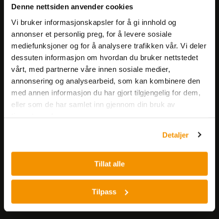
Få informasjon om produkter,
Denne nettsiden anvender cookies
arrangementer og kampanjer.
Vi bruker informasjonskapsler for å gi innhold og
annonser et personlig preg, for å levere sosiale
Meld på nyhetsbrev
mediefunksjoner og for å analysere trafikken vår. Vi deler
dessuten informasjon om hvordan du bruker nettstedet
vårt, med partnerne våre innen sosiale medier,
annonsering og analysearbeid, som kan kombinere den
med annen informasjon du har gjort tilgjengelig for dem,
eller som de har samlet inn gjennom din bruk av
tjenestene deres.
Nerliens Meszansky AS
Detaljer
Besøksadresse:
Nils Hansens vei 8
Tillat alle
0667 OSLO
Lager:
Tilpass
Nils Hansens vei 10
0667 OSLO