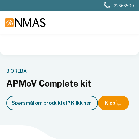
22666500
NMAS hjem
Produkter
Kjemi og industri
Næringsmiddel
BIOREBA
APMoV Complete kit
Spørsmål om produktet? Klikk her!
Kjøp