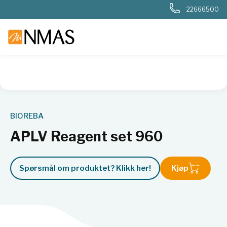
22666500
NMAS hjem
Produkter
Kjemi og industri
Næringsmiddel
BIOREBA
APLV Reagent set 960
Spørsmål om produktet? Klikk her!
Kjøp