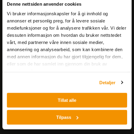
Få informasjon om produkter,
Denne nettsiden anvender cookies
arrangementer og kampanjer.
Vi bruker informasjonskapsler for å gi innhold og
annonser et personlig preg, for å levere sosiale
Meld på nyhetsbrev
mediefunksjoner og for å analysere trafikken vår. Vi deler
dessuten informasjon om hvordan du bruker nettstedet
vårt, med partnerne våre innen sosiale medier,
annonsering og analysearbeid, som kan kombinere den
med annen informasjon du har gjort tilgjengelig for dem,
eller som de har samlet inn gjennom din bruk av
tjenestene deres.
Nerliens Meszansky AS
Detaljer
Besøksadresse:
Nils Hansens vei 8
Tillat alle
0667 OSLO
Lager:
Tilpass
Nils Hansens vei 10
0667 OSLO