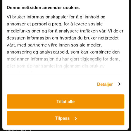
Få informasjon om produkter,
Denne nettsiden anvender cookies
arrangementer og kampanjer.
Vi bruker informasjonskapsler for å gi innhold og
annonser et personlig preg, for å levere sosiale
mediefunksjoner og for å analysere trafikken vår. Vi deler
Meld på nyhetsbrev
dessuten informasjon om hvordan du bruker nettstedet
vårt, med partnerne våre innen sosiale medier,
annonsering og analysearbeid, som kan kombinere den
med annen informasjon du har gjort tilgjengelig for dem,
eller som de har samlet inn gjennom din bruk av
tjenestene deres.
Nerliens Meszansky AS
Detaljer
Besøksadresse:
Tillat alle
Nils Hansens vei 8
0667 OSLO
Lager:
Tilpass
Nils Hansens vei 10
0667 OSLO