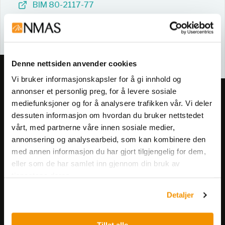
BIM 80-2117-77
80-2117-77
Denne nettsiden anvender cookies
Vi bruker informasjonskapsler for å gi innhold og
annonser et personlig preg, for å levere sosiale
Meld deg på vårt nyhetsbrev!
mediefunksjoner og for å analysere trafikken vår. Vi deler
Få informasjon om produkter,
dessuten informasjon om hvordan du bruker nettstedet
arrangementer og kampanjer.
vårt, med partnerne våre innen sosiale medier,
annonsering og analysearbeid, som kan kombinere den
med annen informasjon du har gjort tilgjengelig for dem,
Meld på nyhetsbrev
eller som de har samlet inn gjennom din bruk av
tjenestene deres.
Detaljer
Tillat alle