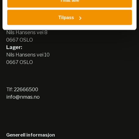
Nerliens Meszansky AS
Tilpass
Besøksadresse:
Nils Hansens vei 8
0667 OSLO
Lager:
Nils Hansens vei 10
0667 OSLO
Tlf:
22666500
info@nmas.no
Generell informasjon