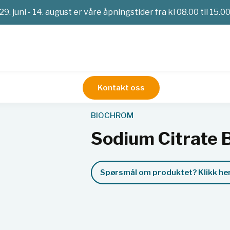
29. juni - 14. august er våre åpningstider fra kl 08.00 til 15.0
Kontakt oss
Aminosyreanalysator
Sodium Citrate Buffer pH 2.65*
BIOCHROM
Sodium Citrate 
Spørsmål om produktet? Klikk her