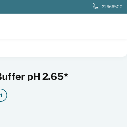
0
22666500
Buffer pH 2.65*
!