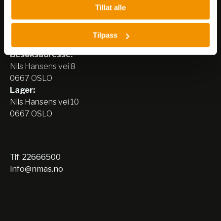
Tillat alle
Nerliens Meszansky AS
Tilpass
Besøksadresse:
Nils Hansens vei 8
0667 OSLO
Lager:
Nils Hansens vei 10
0667 OSLO
Tlf:
22666500
info@nmas.no