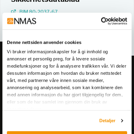
BIM 80-2037-67
80-2037-67
Denne nettsiden anvender cookies
Vi bruker informasjonskapsler for å gi innhold og
annonser et personlig preg, for å levere sosiale
mediefunksjoner og for å analysere trafikken vår. Vi deler
Meld deg på vårt nyhetsbrev!
dessuten informasjon om hvordan du bruker nettstedet
Få informasjon om produkter,
vårt, med partnerne våre innen sosiale medier,
arrangementer og kampanjer.
annonsering og analysearbeid, som kan kombinere den
med annen informasjon du har gjort tilgjengelig for dem,
eller som de har samlet inn gjennom din bruk av
Meld på nyhetsbrev
tjenestene deres.
Detaljer