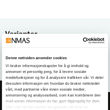
Varianter
Denne nettsiden anvender cookies
Vi bruker informasjonskapsler for å gi innhold og
annonser et personlig preg, for å levere sosiale
mediefunksjoner og for å analysere trafikken vår. Vi deler
dessuten informasjon om hvordan du bruker nettstedet
vårt, med partnerne våre innen sosiale medier,
annonsering og analysearbeid, som kan kombinere den
med annen informasjon du har gjort tilgjengelig for dem,
Meld deg på vårt nyhetsbrev!
eller som de har samlet inn gjennom din bruk av
Få informasjon om produkter,