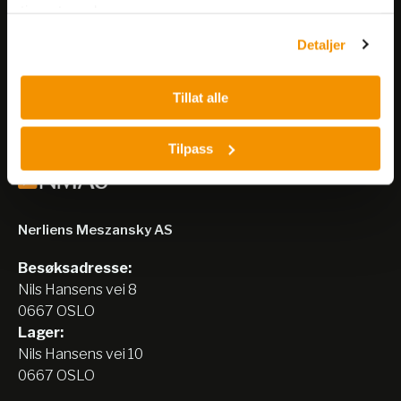
tjenestene deres.
arrangementer og kampanjer.
Detaljer
Meld på nyhetsbrev
Tillat alle
Tilpass
Nerliens Meszansky AS
Besøksadresse:
Nils Hansens vei 8
0667 OSLO
Lager:
Nils Hansens vei 10
0667 OSLO