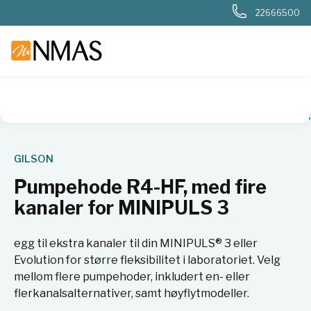
22666500
NMAS hjem
Produkter
Intern
Pumpehode R4-HF, med fir
GILSON
Pumpehode R4-HF, med fire
kanaler for MINIPULS 3
egg til ekstra kanaler til din MINIPULS® 3 eller
Evolution for større fleksibilitet i laboratoriet. Velg
mellom flere pumpehoder, inkludert en- eller
flerkanalsalternativer, samt høyflytmodeller.