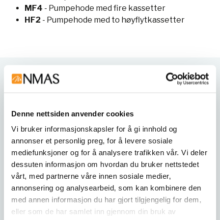
MF4
- Pumpehode med fire kassetter
HF2
- Pumpehode med to høyflytkassetter
Tekniske data
Denne nettsiden anvender cookies
Produktspesifikasjoner
Verdi
Vi bruker informasjonskapsler for å gi innhold og
annonser et personlig preg, for å levere sosiale
Purification Technique
Peristaltic
mediefunksjoner og for å analysere trafikken vår. Vi deler
dessuten informasjon om hvordan du bruker nettstedet
High Flow
Yes
vårt, med partnerne våre innen sosiale medier,
Maximum Flow Rate
250 mL/min
annonsering og analysearbeid, som kan kombinere den
med annen informasjon du har gjort tilgjengelig for dem,
Minimum Flow Rate
1 mL/min
eller som de har samlet inn gjennom din bruk av