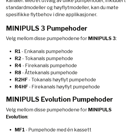
kanaler. Med et utvalg av ulike pumpehoder, inkludert
standardmodeller og høyflytmodeller, kan du møte
spesifikke flytbehov i dine applikasjoner.
MINIPULS 3 Pumpehoder
Velg mellom disse pumpehodene for
MINIPULS 3
:
R1
- Enkanals pumpehode
R2
- Tokanals pumpehode
R4
- Firekanals pumpehode
R8
- Åttekanals pumpehode
R2HF
- Tokanals høyflyt pumpehode
R4HF
- Firekanals høyflyt pumpehode
MINIPULS Evolution Pumpehoder
Velg mellom disse pumpehodene for
MINIPULS
Evolution
:
MF1
- Pumpehode med én kassett