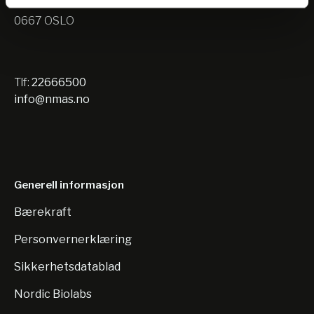
Nils Hansens vei 10
0667 OSLO
Tlf:
22666500
info@nmas.no
Generell informasjon
Bærekraft
Personvernerklæring
Sikkerhetsdatablad
Nordic Biolabs