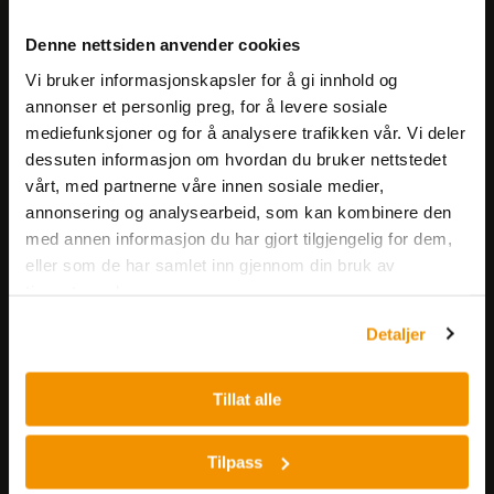
Meld deg på vårt nyhetsbrev!
Denne nettsiden anvender cookies
Få informasjon om produkter,
Vi bruker informasjonskapsler for å gi innhold og
arrangementer og kampanjer.
annonser et personlig preg, for å levere sosiale
mediefunksjoner og for å analysere trafikken vår. Vi deler
Meld på nyhetsbrev
dessuten informasjon om hvordan du bruker nettstedet
vårt, med partnerne våre innen sosiale medier,
annonsering og analysearbeid, som kan kombinere den
med annen informasjon du har gjort tilgjengelig for dem,
eller som de har samlet inn gjennom din bruk av
tjenestene deres.
Detaljer
Nerliens Meszansky AS
Besøksadresse:
Tillat alle
Nils Hansens vei 8
0667 OSLO
Tilpass
Lager: