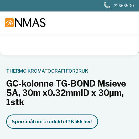
22666500
NMAS hjem
Produkter
GC-kolonne TG-BOND Msieve 5A, 3
THERMO KROMATOGRAFI FORBRUK
GC-kolonne TG-BOND Msieve
5A, 30m x0.32mmID x 30µm,
1stk
Spørsmål om produktet? Klikk her!