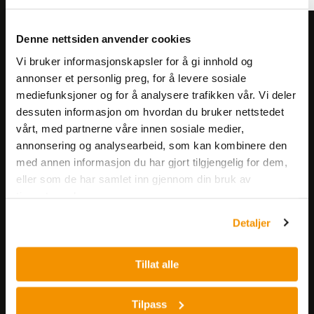
Meld deg på vårt nyhetsbrev!
Denne nettsiden anvender cookies
Få informasjon om produkter,
Vi bruker informasjonskapsler for å gi innhold og
arrangementer og kampanjer.
annonser et personlig preg, for å levere sosiale
mediefunksjoner og for å analysere trafikken vår. Vi deler
dessuten informasjon om hvordan du bruker nettstedet
Meld på nyhetsbrev
vårt, med partnerne våre innen sosiale medier,
annonsering og analysearbeid, som kan kombinere den
med annen informasjon du har gjort tilgjengelig for dem,
eller som de har samlet inn gjennom din bruk av
tjenestene deres.
Detaljer
Nerliens Meszansky AS
Tillat alle
Besøksadresse:
Nils Hansens vei 8
Tilpass
0667 OSLO