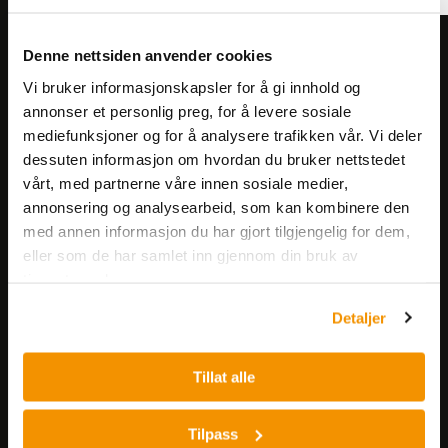
Meld deg på vårt nyhetsbrev!
Denne nettsiden anvender cookies
Få informasjon om produkter,
Vi bruker informasjonskapsler for å gi innhold og
arrangementer og kampanjer.
annonser et personlig preg, for å levere sosiale
mediefunksjoner og for å analysere trafikken vår. Vi deler
dessuten informasjon om hvordan du bruker nettstedet
Meld på nyhetsbrev
vårt, med partnerne våre innen sosiale medier,
annonsering og analysearbeid, som kan kombinere den
med annen informasjon du har gjort tilgjengelig for dem,
eller som de har samlet inn gjennom din bruk av
tjenestene deres.
Detaljer
Nerliens Meszansky AS
Tillat alle
Besøksadresse:
Nils Hansens vei 8
Tilpass
0667 OSLO