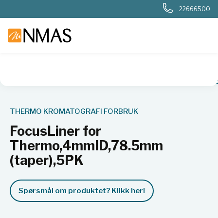
22666500
NMAS hjem
Produkter
FocusLiner for Thermo,4mmID,78.
THERMO KROMATOGRAFI FORBRUK
FocusLiner for
Thermo,4mmID,78.5mm
(taper),5PK
Spørsmål om produktet? Klikk her!