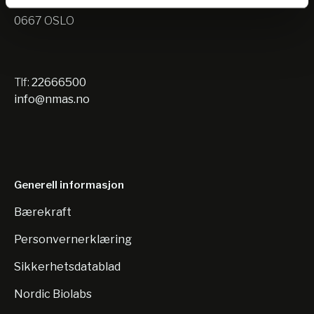
Nils Hansens vei 10
0667 OSLO
Tlf:
22666500
info@nmas.no
Generell informasjon
Bærekraft
Personvernerklæring
Sikkerhetsdatablad
Nordic Biolabs