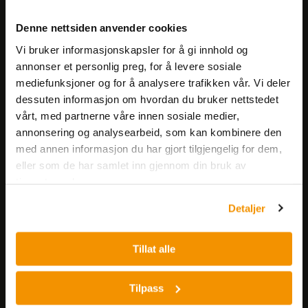
Meld deg på vårt nyhetsbrev!
Denne nettsiden anvender cookies
Få informasjon om produkter,
Vi bruker informasjonskapsler for å gi innhold og
arrangementer og kampanjer.
annonser et personlig preg, for å levere sosiale
mediefunksjoner og for å analysere trafikken vår. Vi deler
Meld på nyhetsbrev
dessuten informasjon om hvordan du bruker nettstedet
vårt, med partnerne våre innen sosiale medier,
annonsering og analysearbeid, som kan kombinere den
med annen informasjon du har gjort tilgjengelig for dem,
eller som de har samlet inn gjennom din bruk av
tjenestene deres.
Detaljer
Nerliens Meszansky AS
Besøksadresse:
Tillat alle
Nils Hansens vei 8
0667 OSLO
Tilpass
Lager: