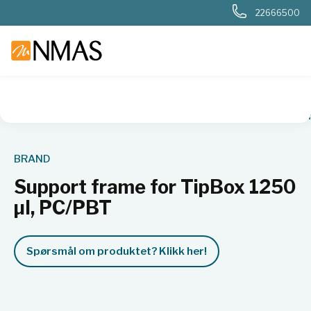
22666500
NMAS hjem
Produkter
Basis labutstyr
Support frame for
BRAND
Support frame for TipBox 1250
µl, PC/PBT
Spørsmål om produktet? Klikk her!