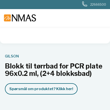
22666500
NMAS hjem
Produkter
Basis labutstyr
Generelt labutstyr
GILSON
Blokk til tørrbad for PCR plate
96x0.2 ml, (2+4 blokksbad)
Spørsmål om produktet? Klikk her!