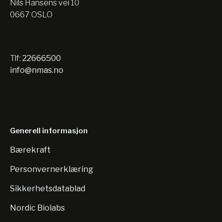
Nils Hansens vei 10
0667 OSLO
Tlf:
22666500
info@nmas.no
Generell informasjon
Bærekraft
Personvernerklæring
Sikkerhetsdatablad
Nordic Biolabs