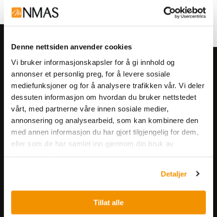
Denne nettsiden anvender cookies
Vi bruker informasjonskapsler for å gi innhold og
Meld deg på vårt nyhetsbrev!
annonser et personlig preg, for å levere sosiale
Få informasjon om produkter,
mediefunksjoner og for å analysere trafikken vår. Vi deler
arrangementer og kampanjer.
dessuten informasjon om hvordan du bruker nettstedet
vårt, med partnerne våre innen sosiale medier,
annonsering og analysearbeid, som kan kombinere den
Meld på nyhetsbrev
med annen informasjon du har gjort tilgjengelig for dem,
eller som de har samlet inn gjennom din bruk av
tjenestene deres.
Detaljer
Tillat alle
Nerliens Meszansky AS