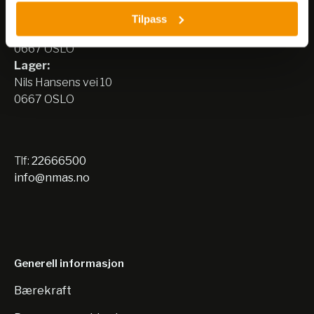
Besøksadresse:
Tilpass
Nils Hansens vei 8
0667 OSLO
Lager:
Nils Hansens vei 10
0667 OSLO
Tlf:
22666500
info@nmas.no
Generell informasjon
Bærekraft