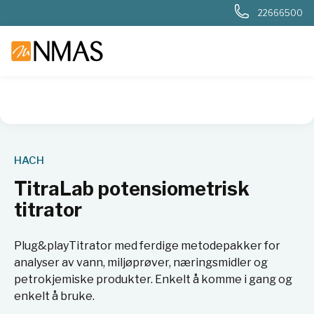
22666500
NMAS hjem
Produkter
Basis labutstyr
Generelt labutstyr
HACH
TitraLab potensiometrisk
titrator
Plug&playTitrator med ferdige metodepakker for
analyser av vann, miljøprøver, næringsmidler og
petrokjemiske produkter. Enkelt å komme i gang og
enkelt å bruke.