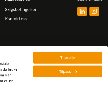
Salgsbetingelser
Kontakt oss
Tillat alle
osiale
n du bruker
Tilpass
som kan
mlet inn