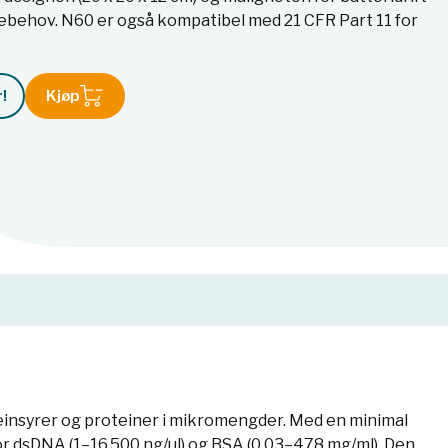
riebehov. N60 er også kompatibel med 21 CFR Part 11 for
!
Kjøp
einsyrer og proteiner i mikromengder. Med en minimal
r dsDNA (1–16 500 ng/µl) og BSA (0,03–478 mg/ml). Den