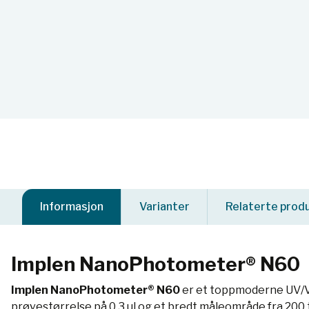
Informasjon
Varianter
Relaterte prod
Implen NanoPhotometer® N60
Implen NanoPhotometer® N60
er et toppmoderne UV/Vi
prøvestørrelse på 0,3 µl og et bredt måleområde fra 200