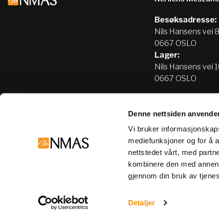
Besøksadresse:
Nils Hansens vei 
0667 OSLO
Lager:
Nils Hansens vei 
0667 OSLO
Denne nettsiden anvende
Tlf:
22666500
Vi bruker informasjonskapsl
info@nmas.no
mediefunksjoner og for å a
nettstedet vårt, med part
kombinere den med annen in
gjennom din bruk av tjene
© Nerliens Meszansky 2026
Detaljer