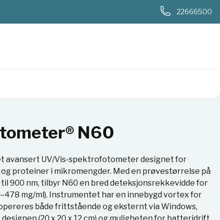
0
22666500
otometer® N60
 avansert UV/Vis-spektrofotometer designet for
 og proteiner i mikromengder. Med en prøvestørrelse på
 til 900 nm, tilbyr N60 en bred deteksjonsrekkevidde for
3–478 mg/ml). Instrumentet har en innebygd vortex for
pereres både frittstående og eksternt via Windows,
esignen (20 x 20 x 12 cm) og muligheten for batteridrift