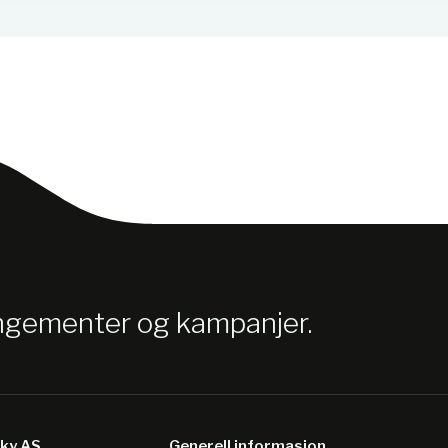
angementer og kampanjer.
sky AS
Generell informasjon