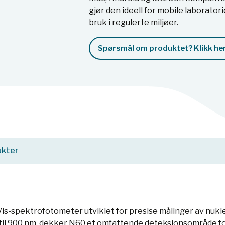
gjør den ideell for mobile laborato
bruk i regulerte miljøer.
Spørsmål om produktet? Klikk her
ukter
s-spektrofotometer utviklet for presise målinger av nukl
 til 900 nm, dekker N60 et omfattende deteksjonsområde fo