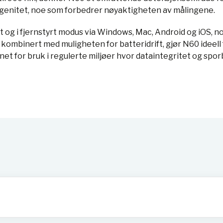
enitet, noe som forbedrer nøyaktigheten av målingene.
g i fjernstyrt modus via Windows, Mac, Android og iOS, noe 
mbinert med muligheten for batteridrift, gjør N60 ideell for
et for bruk i regulerte miljøer hvor dataintegritet og spo