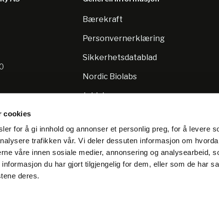
Bærekraft
8
Personvernerklæring
Sikkerhetsdatablad
10
Nordic Biolabs
Jobb hos oss
r cookies
er for å gi innhold og annonser et personlig preg, for å levere s
nalysere trafikken vår. Vi deler dessuten informasjon om hvorda
nerne våre innen sosiale medier, annonsering og analysearbeid, 
formasjon du har gjort tilgjengelig for dem, eller som de har sa
stene deres.