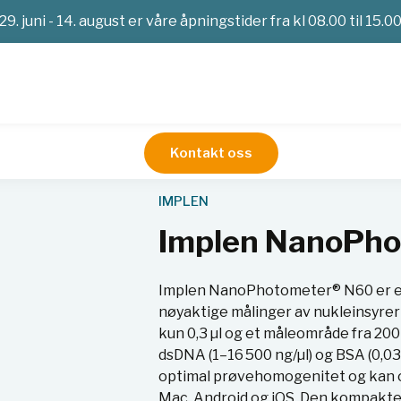
29. juni - 14. august er våre åpningstider fra kl 08.00 til 15.0
Kontakt oss
Spektrofotometere
Implen NanoPhotometer® N60
IMPLEN
Implen NanoPh
Implen NanoPhotometer® N60 er et
nøyaktige målinger av nukleinsyrer
kun 0,3 µl og et måleområde fra 200
dsDNA (1–16 500 ng/µl) og BSA (0,0
optimal prøvehomogenitet og kan o
Mac, Android og iOS. Den kompakte d