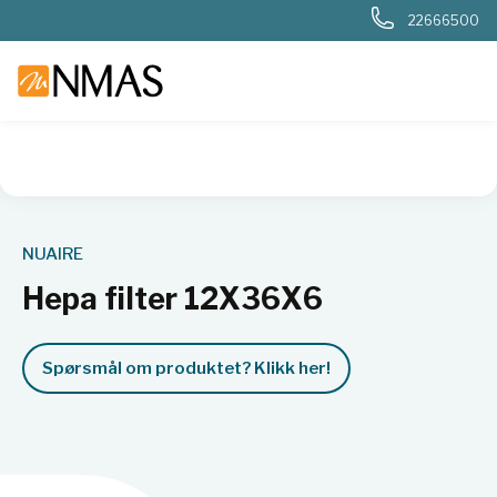
22666500
NMAS hjem
Produkter
Basis labutstyr
Generelt labutstyr
NUAIRE
Hepa filter 12X36X6
Spørsmål om produktet? Klikk her!