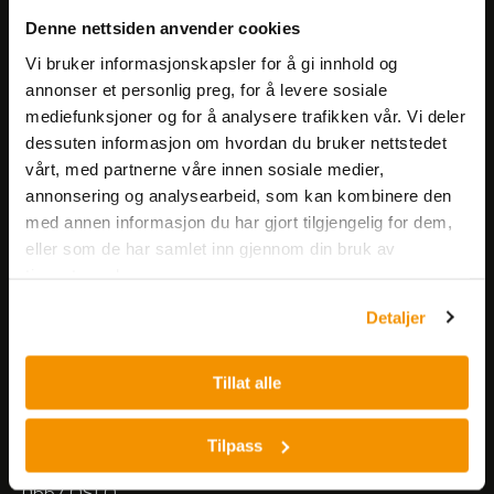
Få informasjon om produkter,
Denne nettsiden anvender cookies
arrangementer og kampanjer.
Vi bruker informasjonskapsler for å gi innhold og
annonser et personlig preg, for å levere sosiale
mediefunksjoner og for å analysere trafikken vår. Vi deler
Meld på nyhetsbrev
dessuten informasjon om hvordan du bruker nettstedet
vårt, med partnerne våre innen sosiale medier,
annonsering og analysearbeid, som kan kombinere den
med annen informasjon du har gjort tilgjengelig for dem,
eller som de har samlet inn gjennom din bruk av
tjenestene deres.
Nerliens Meszansky AS
Detaljer
Besøksadresse:
Tillat alle
Nils Hansens vei 8
0667 OSLO
Lager:
Tilpass
Nils Hansens vei 10
0667 OSLO