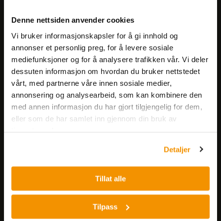
Meld deg på vårt nyhetsbrev!
Denne nettsiden anvender cookies
Få informasjon om produkter,
Vi bruker informasjonskapsler for å gi innhold og
arrangementer og kampanjer.
annonser et personlig preg, for å levere sosiale
mediefunksjoner og for å analysere trafikken vår. Vi deler
Meld på nyhetsbrev
dessuten informasjon om hvordan du bruker nettstedet
vårt, med partnerne våre innen sosiale medier,
annonsering og analysearbeid, som kan kombinere den
med annen informasjon du har gjort tilgjengelig for dem,
eller som de har samlet inn gjennom din bruk av
tjenestene deres.
Detaljer
Nerliens Meszansky AS
Besøksadresse:
Tillat alle
Nils Hansens vei 8
0667 OSLO
Tilpass
Lager: