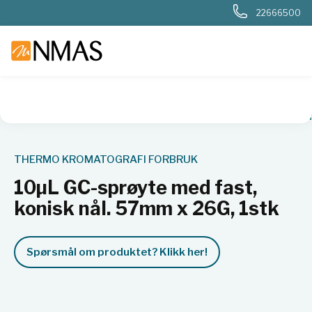
22666500
NMAS hjem
Produkter
10µL GC-sprøyte med fast, konisk 
THERMO KROMATOGRAFI FORBRUK
10µL GC-sprøyte med fast,
konisk nål. 57mm x 26G, 1stk
Spørsmål om produktet? Klikk her!