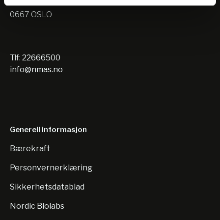
Nils Hansens vei 10
0667 OSLO
Tlf:
22666500
info@nmas.no
Generell informasjon
Bærekraft
Personvernerklæring
Sikkerhetsdatablad
Nordic Biolabs