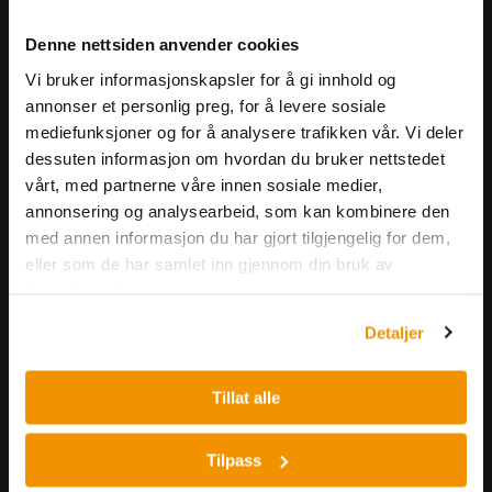
Meld deg på vårt nyhetsbrev!
Denne nettsiden anvender cookies
Få informasjon om produkter,
Vi bruker informasjonskapsler for å gi innhold og
arrangementer og kampanjer.
annonser et personlig preg, for å levere sosiale
mediefunksjoner og for å analysere trafikken vår. Vi deler
Meld på nyhetsbrev
dessuten informasjon om hvordan du bruker nettstedet
vårt, med partnerne våre innen sosiale medier,
annonsering og analysearbeid, som kan kombinere den
med annen informasjon du har gjort tilgjengelig for dem,
eller som de har samlet inn gjennom din bruk av
tjenestene deres.
Detaljer
Nerliens Meszansky AS
Besøksadresse:
Tillat alle
Nils Hansens vei 8
0667 OSLO
Tilpass
Lager: