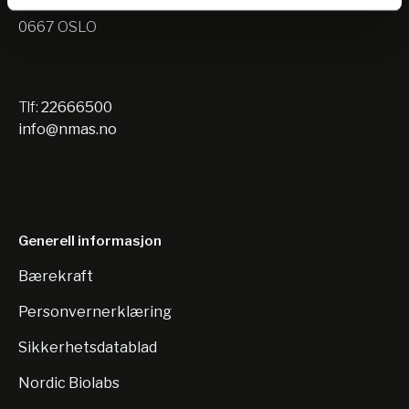
Nils Hansens vei 10
0667 OSLO
Tlf:
22666500
info@nmas.no
Generell informasjon
Bærekraft
Personvernerklæring
Sikkerhetsdatablad
Nordic Biolabs