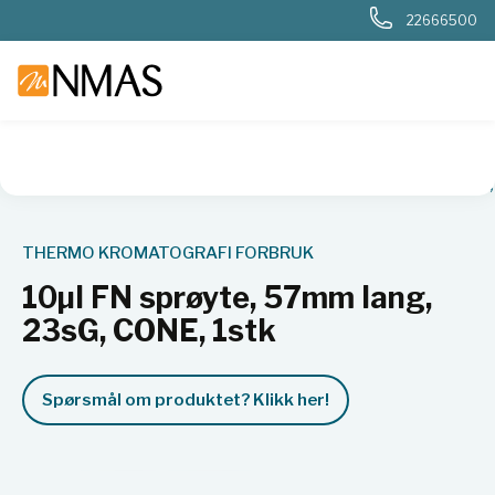
22666500
NMAS hjem
Produkter
10µl FN sprøyte, 57mm lang, 23sG,
THERMO KROMATOGRAFI FORBRUK
10µl FN sprøyte, 57mm lang,
23sG, CONE, 1stk
Spørsmål om produktet? Klikk her!