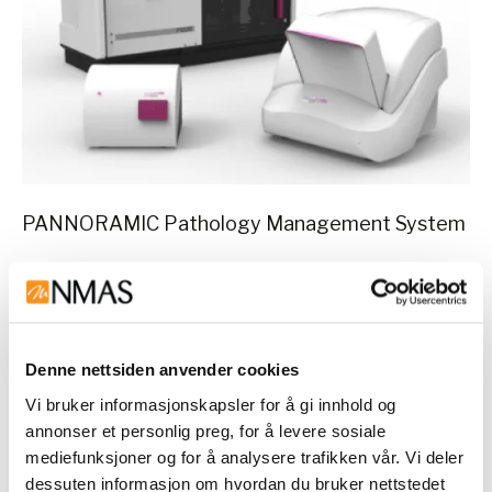
PANNORAMIC Pathology Management System
Et system for visning og analyse av digitale
snitt, samt administrasjon av data.
Enkel og rask tilgang til informasjon i digitale
format nødvendig for å stille nøyaktige
Denne nettsiden anvender cookies
diagnoser.
Vi bruker informasjonskapsler for å gi innhold og
Med digitale snitt kan analysesvaret og
annonser et personlig preg, for å levere sosiale
diagnosen være klart langt tidligere enn
mediefunksjoner og for å analysere trafikken vår. Vi deler
med tradisjonelle snitt.
dessuten informasjon om hvordan du bruker nettstedet