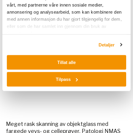
Nye og fleksible muligheter for
vårt, med partnerne våre innen sosiale medier,
informasjonsdeling og samhandling på tvers
annonsering og analysearbeid, som kan kombinere den
av laboratorier.
med annen informasjon du har gjort tilgjengelig for dem,
eller som de har samlet inn gjennom din bruk av
Telepatologi
tjenestene deres.
Demovideo av PANNORAMIC 250
Detaljer
Flash III snittskanner
Tillat alle
Les mer på hjemmesiden til 3DHISTEC
her
.
Er du interessert i mer informasjon? Ta gjerne
Tilpass
kontakt med en av våre produktsjefer innen
patologi,
Heidi Testad
eller
Maria Berggreen
.
Meget rask skanning av objektglass med
fargede vevs- og celleprøver. Patologi NMAS