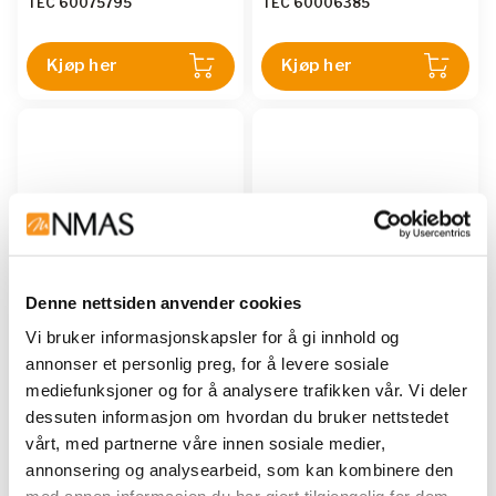
TEC 60075795
TEC 60006385
Kjøp her
Kjøp her
Denne nettsiden anvender cookies
Vi bruker informasjonskapsler for å gi innhold og
FOSS
FOSS
annonser et personlig preg, for å levere sosiale
SCREEN 1,0 mm
SCREEN 2,0 mm
mediefunksjoner og for å analysere trafikken vår. Vi deler
dessuten informasjon om hvordan du bruker nettstedet
TEC 10001989
TEC 10002715
vårt, med partnerne våre innen sosiale medier,
annonsering og analysearbeid, som kan kombinere den
Kjøp her
Kjøp her