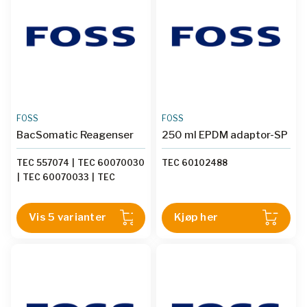
FOSS
FOSS
BacSomatic Reagenser
250 ml EPDM adaptor-SP
TEC 557074
|
TEC 60070030
TEC 60102488
|
TEC 60070033
|
TEC
60070034
|
TEC 60083830
Vis 5 varianter
Kjøp her