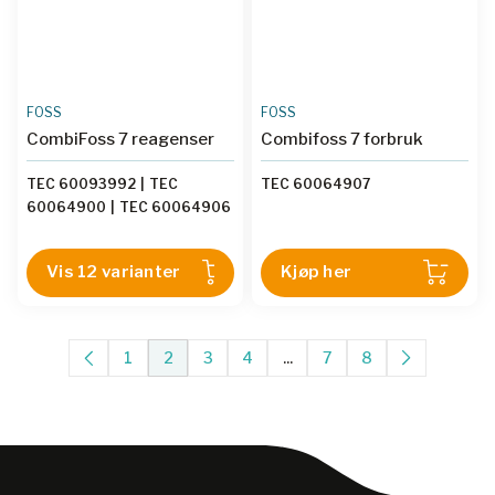
FOSS
FOSS
CombiFoss 7 reagenser
Combifoss 7 forbruk
TEC 60093992
|
TEC
TEC 60064907
60064900
|
TEC 60064906
|
TEC 60064902
|
TEC
1010883
|
TEC 60045445
|
Vis 12 varianter
Kjøp her
TEC 60078861
|
TEC
60064910
|
TEC 60064905
|
TEC 1032409
|
TEC
60064901
|
TEC 60064909
1
2
3
4
...
7
8