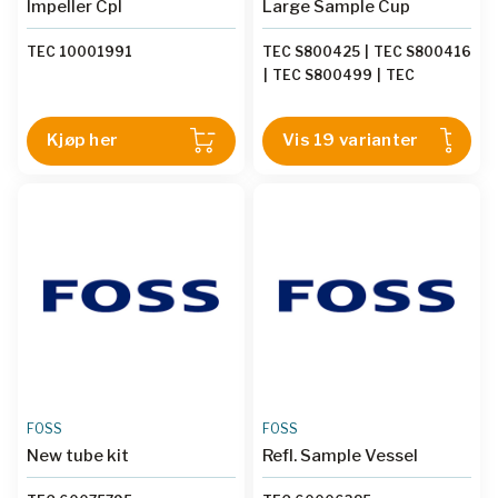
Impeller Cpl
Large Sample Cup
TEC 10001991
TEC S800425
|
TEC S800416
|
TEC S800499
|
TEC
S800413
|
TEC S800424
|
TEC S800426
|
TEC S800412
Kjøp her
Vis 19 varianter
|
TEC S800421
|
TEC
S800420
|
TEC S800414
|
TEC S800415
|
TEC S800422
|
TEC S800411
|
TEC
S800410
|
TEC S800498
|
TEC S800418
|
TEC S800497
|
TEC S800423
|
TEC
S800419
FOSS
FOSS
New tube kit
Refl. Sample Vessel