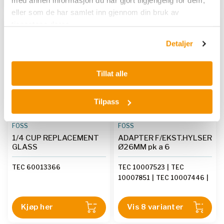
med annen informasjon du har gjort tilgjengelig for dem,
eller som de har samlet inn gjennom din bruk av
tjenestene deres.
Detaljer
Tillat alle
Tilpass
FOSS
FOSS
1/4 CUP REPLACEMENT
ADAPTER F/EKST.HYLSER
GLASS
Ø26MM pk a 6
TEC 60013366
TEC 10007523
|
TEC
10007851
|
TEC 10007446
|
TEC 10007858
|
TEC
10007524
|
TEC 10010607
|
Kjøp her
Vis 8 varianter
TEC 10007848
|
TEC
10007853