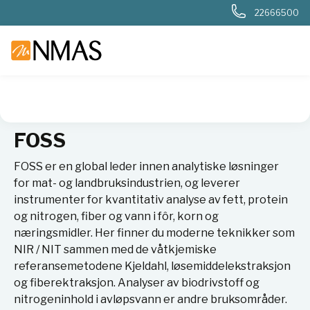
22666500
NMAS hjem
Leverandører
FOSS
FOSS
FOSS er en global leder innen analytiske løsninger
for mat- og landbruksindustrien, og leverer
instrumenter for kvantitativ analyse av fett, protein
og nitrogen, fiber og vann i fôr, korn og
næringsmidler. Her finner du moderne teknikker som
NIR / NIT sammen med de våtkjemiske
referansemetodene Kjeldahl, løsemiddelekstraksjon
og fiberektraksjon. Analyser av biodrivstoff og
nitrogeninhold i avløpsvann er andre bruksområder.