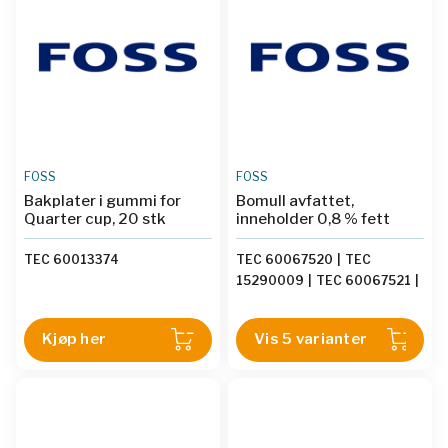
FOSS
FOSS
Bakplater i gummi for
Bomull avfattet,
Quarter cup, 20 stk
inneholder 0,8 % fett
TEC 60013374
TEC 60067520
|
TEC
15290009
|
TEC 60067521
|
TEC 60067771
|
TEC
60067522
Kjøp her
Vis 5 varianter