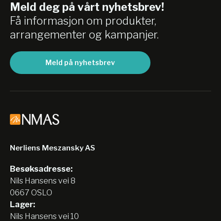
Meld deg på vårt nyhetsbrev!
gasser.
Få informasjon om produkter,
arrangementer og kampanjer.
Meld på nyhetsbrev
Nerliens Meszansky AS
Besøksadresse:
Nils Hansens vei 8
0667 OSLO
Lager:
Nils Hansens vei 10