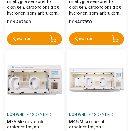
innebygde sensorer for
innebygde sensorer for
oksygen, karbondioksid og
oksygen, karbondioksid og
hydrogen, som lar brukerne
hydrogen, som lar brukerne
programmere presise
programmere presise
DON A07860
DONA07850
gasskonsentrasjoner, noe
gasskonsentrasjoner, noe
som er perfekt for å arbeide
som er perfekt for å arbeide
med prøver i et stabilt miljø.
med prøver i et stabilt miljø.
Kjøp her
Kjøp her
Whitley M-serien av
Whitley M-serien av
arbeidsstasjoner gir den
arbeidsstasjoner gir den
største fleksibiliteten av
største fleksibiliteten av
alle modeller i Don Whitley
alle modeller i Don Whitley
Scientific-serien; de tillater
Scientific-serien; de tillater
å skape
å skape
anoksiske/anaerobe,
anoksiske/anaerobe,
mikroaerobe eller
mikroaerobe eller
hypoksiske atmosfærer
hypoksiske atmosfærer
uten behov for å endre
uten behov for å endre
innkommende gasser.
innkommende gasser.
DON WHITLEY SCIENTIFIC
DON WHITLEY SCIENTIFIC
M35 Mikro-aerob
M45 Mikro-aerob
arbiedsstasjon
arbeidsstasjon