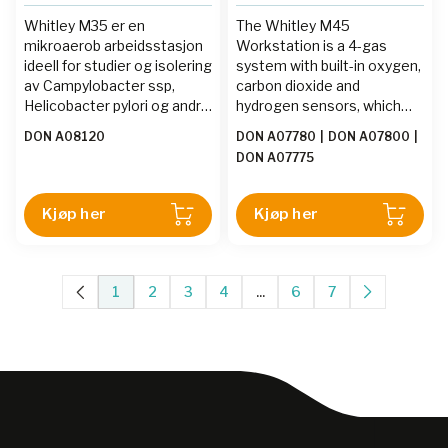
Whitley M35 er en
The Whitley M45
mikroaerob arbeidsstasjon
Workstation is a 4-gas
ideell for studier og isolering
system with built-in oxygen,
av Campylobacter ssp,
carbon dioxide and
Helicobacter pylori og andre
hydrogen sensors, which
kresne organismer. Opptil
allows users to program
DON A08120
DON A07780
|
DON A07800
|
fire gasser - nitrogen,
precise gas concentrations.
DON A07775
karbondioksid, luft og en 10
% hydrogen/90 %
nitrogenblanding kan
Kjøp her
Kjøp her
kombineres i sikre og
varierende forhold for å gi
en regulert og spesifikk
atmosfære. Whitley M-
1
2
3
4
...
6
7
seriens arbeidsstasjoner er
ekstremt fleksible i bruk, og
tillater at
anoksiske/anaerobe,
mikroaerobe eller
hypoksiske atmosfærer kan
skapes, om ønskelig, uten å
måtte endre inngående