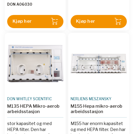
to control O2, in 0.1%
DON A06030
increments from 0.1% up to
20%; control CO2, in 0.1%
increments from 0.1% to
Kjøp her
Kjøp her
15%; carry out
straightforward calibration
of the oxygen sensor;
control temperature
between 5°C above
ambient and 45°C; and to
control relative humidity at
80% RH or higher.
DON WHITLEY SCIENTIFIC
NERLIENS MESZANSKY
M135 HEPA Mikro-aerob
M155 Hepa mikro-aerob
arbeidsstasjon
arbeidsstasjon
stor kapasitet og med
M155 har enorm kapasitet
HEPA filter. Den har
og med HEPA filter. Den har