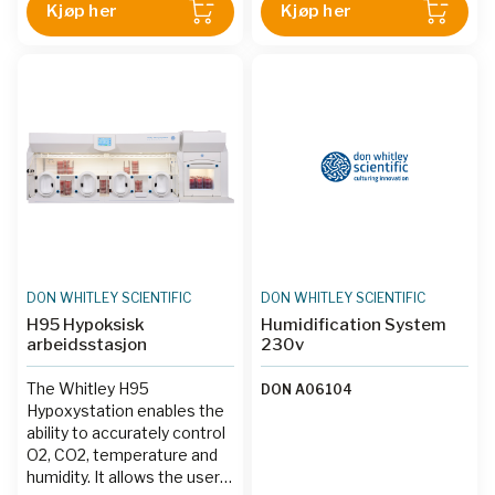
control oxygen, carbon
Kjøp her
Kjøp her
dioxide, temperature and
humidity in a variety of cell
culture applications.
DON WHITLEY SCIENTIFIC
DON WHITLEY SCIENTIFIC
H95 Hypoksisk
Humidification System
arbeidsstasjon
230v
The Whitley H95
DON A06104
Hypoxystation enables the
ability to accurately control
O2, CO2, temperature and
humidity. It allows the user