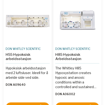
20%; CO2 in 0.1%
increments up to 15%; and
relative humidity up to 80%.
DON WHITLEY SCIENTIFIC
DON WHITLEY SCIENTIFIC
H55 Hypoksisk
H85 Hypoksisk
arbeidsstasjon
Arbeidsstasjon
Hypoksisk arbeidsstasjon
The Whitley H85
med 2 luftsluser. Ideell for å
Hypoxystation creates
arbeide side ved side.
hypoxic and anoxic
conditions within a
DON A09640
controlled and sustained
workstation environment. It
DON A06002
is ideal for researchers
wanting to accurately