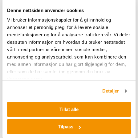
Denne nettsiden anvender cookies
Vi bruker informasjonskapsler for å gi innhold og
DON WHITLEY SCIENTIFIC
DON WHITLEY SCIENTIFIC
annonser et personlig preg, for å levere sosiale
H135 Hypoksisk
H25 Hypoksisk
arbeidsstasjon
Arbeidsstasjon
mediefunksjoner og for å analysere trafikken vår. Vi deler
dessuten informasjon om hvordan du bruker nettstedet
The Whitley H135 GMP
The H25 Hypoxystation
vårt, med partnerne våre innen sosiale medier,
Isolator is designed to fast
creates hypoxic and anoxic
annonsering og analysearbeid, som kan kombinere den
track your allogenic
conditions within a
approval. Experience
controlled and sustained
med annen informasjon du har gjort tilgjengelig for dem,
unrivalled control and
workstation environment.
eller som de har samlet inn gjennom din bruk av
consistency through
Control oxygen in 0.1%
tjenestene deres.
DON A20010
|
DON A06070
|
DON A06220
enhanced contamination
increments up to 20%;
DON A20000
reduction, cell behaviour
carbon dioxide in 0.1%
Detaljer
control, and cell growth.
increments up to 15%; and
relative humidity up to 80%
Kjøp her
Kjøp her
providing flexibility in your
Tillat alle
research and confidence in
your results.
Tilpass