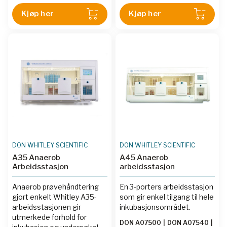
Kjøp her
Kjøp her
DON WHITLEY SCIENTIFIC
DON WHITLEY SCIENTIFIC
A35 Anaerob
A45 Anaerob
Arbeidsstasjon
arbeidsstasjon
Anaerob prøvehåndtering
En 3-porters arbeidsstasjon
gjort enkelt Whitley A35-
som gir enkel tilgang til hele
arbeidsstasjonen gir
inkubasjonsområdet.
utmerkede forhold for
DON A07500
|
DON A07540
|