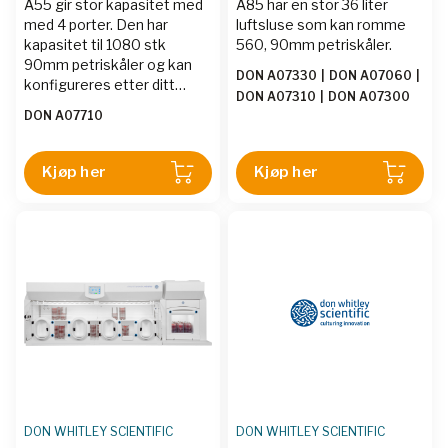
A55 gir stor kapasitet med
A85 har en stor 36 liter
med 4 porter. Den har
luftsluse som kan romme
kapasitet til 1080 stk
560, 90mm petriskåler.
90mm petriskåler og kan
DON A07330
|
DON A07060
|
konfigureres etter ditt
DON A07310
|
DON A07300
ønske og behov.
DON A07710
Kjøp her
Kjøp her
DON WHITLEY SCIENTIFIC
DON WHITLEY SCIENTIFIC