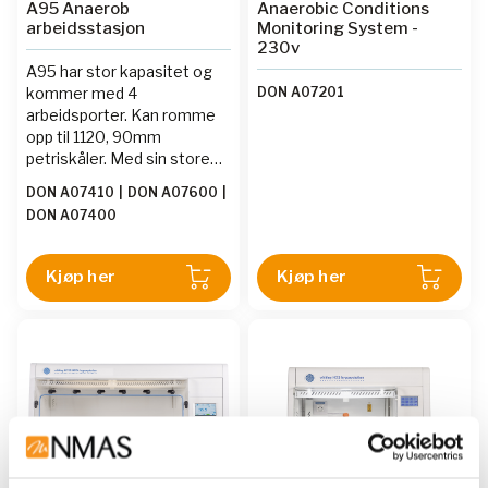
A95 Anaerob
Anaerobic Conditions
arbeidsstasjon
Monitoring System -
230v
A95 har stor kapasitet og
kommer med 4
DON A07201
arbeidsporter. Kan romme
opp til 1120, 90mm
petriskåler. Med sin store
luftsluse på 36 liter og en
DON A07410
|
DON A07600
|
automatisk intern dør, har
DON A07400
du en effektiv og
kostnadsbesparende
arbeidstasjon.
Kjøp her
Kjøp her