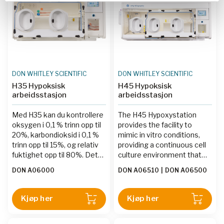
DON WHITLEY SCIENTIFIC
DON WHITLEY SCIENTIFIC
H35 Hypoksisk
H45 Hypoksisk
arbeidsstasjon
arbeidsstasjon
Med H35 kan du kontrollere
The H45 Hypoxystation
oksygen i 0,1 % trinn opp til
provides the facility to
20%, karbondioksid i 0,1 %
mimic in vitro conditions,
trinn opp til 15%, og relativ
providing a continuous cell
fuktighet opp til 80%. Dette
culture environment that
gir stor fleksibilitet i
eliminates cellular stress
DON A06000
DON A06510
|
DON A06500
forskningen din.
linked to variations in
temperature, pH levels and
oxidation, yielding better
Kjøp her
Kjøp her
cell lines. You can control O2
in 0.1% increments up to