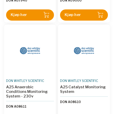
DON A07940
DON A09000
utmerkede forhold for
sikrer at de aller beste
behandling, inkubasjon og
anaerobe forholdene
undersøkelse av prøver
opprettholdes. Den har en
Kjøp her
Kjøp her
uten eksponering for
kapasitet på 300
atmosfærisk oksygen og er
petriskåler, samtidig som
i tillegg veldig
den fortsatt gir mer enn
gassøkonomisk. Den kan
tilstrekkelig plass til å
romme 240stk. 90 mm
behandle prøver i et strengt
petriskåler samtidig som
kontrollert anaerobt miljø. I
den beholder et stort
motsetning til anaerobe
arbeidsområde. Den vil
kolber, kan du sjekke
faktisk holde opptil 270
skålene regelmessig og
skåler for nød-inkubasjon.
utføre oppgaver inne i
arbeidsstasjonen uten
risiko for prøvene dine.
DON WHITLEY SCIENTIFIC
DON WHITLEY SCIENTIFIC
A25 Anaerobic
A25 Catalyst Monitoring
Conditions Monitoring
System
System - 230v
DON A08610
DON A08611