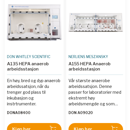
DON WHITLEY SCIENTIFIC
NERLIENS MESZANSKY
A135 HEPA anaerob
A155 HEPA Anaerob
arbeidsstasjon
arbeidsstasjon
En høy, bred og dyp anaerob
Vår største anaerobe
arbeidssatsjon, når du
arbeidssatsjon. Denne
trenger god plass til
passer for laboratorier med
inkubasjon og
ekstremt høy
instrtrumenter.
arbeidsmengde og som
trenger god plass til
DONA08400
DON A09020
instrumenter inne i
arbeidsstasjonen.
Kjøp her
Kjøp her