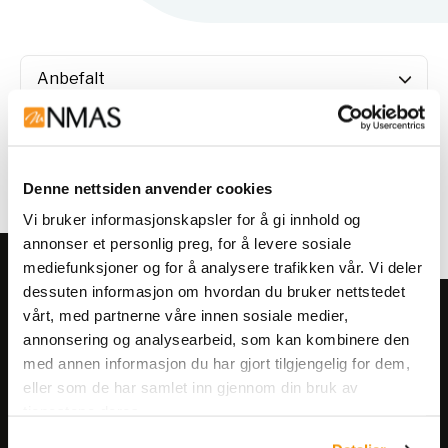
1
2
3
4
Denne nettsiden anvender cookies
Vi bruker informasjonskapsler for å gi innhold og
annonser et personlig preg, for å levere sosiale
mediefunksjoner og for å analysere trafikken vår. Vi deler
dessuten informasjon om hvordan du bruker nettstedet
vårt, med partnerne våre innen sosiale medier,
Meld deg på vårt nyhetsbrev!
annonsering og analysearbeid, som kan kombinere den
Få informasjon om produkter,
med annen informasjon du har gjort tilgjengelig for dem,
arrangementer og kampanjer.
eller som de har samlet inn gjennom din bruk av
tjenestene deres.
Meld på nyhetsbrev