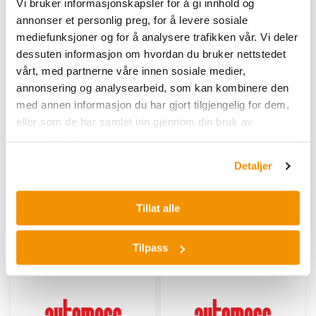
Vi bruker informasjonskapsler for å gi innhold og
annonser et personlig preg, for å levere sosiale
mediefunksjoner og for å analysere trafikken vår. Vi deler
dessuten informasjon om hvordan du bruker nettstedet
vårt, med partnerne våre innen sosiale medier,
annonsering og analysearbeid, som kan kombinere den
med annen informasjon du har gjort tilgjengelig for dem,
AUTOMESS
AUTOMESS
eller som de har samlet inn gjennom din bruk av
Kabel 1,25 m,
Kabel 1.25 m. MIL
tjenestene deres.
hallogenfri/fleksibel
AUT 6150-700.1.6 MIL
Detaljer
AUT 6150-700.1.6PUR
Tillat alle
Kjøp her
Kjøp her
Tilpass