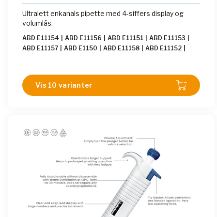
Ultralett enkanals pipette med 4-siffers display og
volumlås.
ABD E11154
|
ABD E11156
|
ABD E11151
|
ABD E11153
|
ABD E11157
|
ABD E1150
|
ABD E11158
|
ABD E11152
|
ABD E11155
|
ABD E11150
Vis 10 varianter