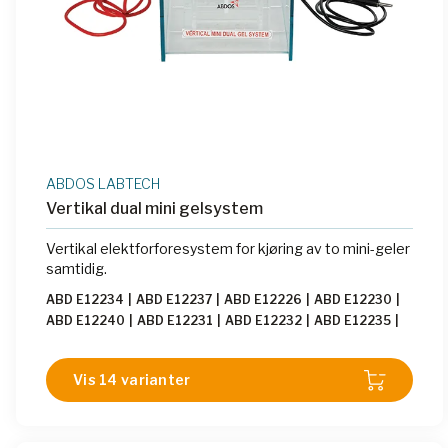
ABDOS LABTECH
Vertikal dual mini gelsystem
Vertikal elektforforesystem for kjøring av to mini-geler
samtidig.
ABD E12234
|
ABD E12237
|
ABD E12226
|
ABD E12230
|
ABD E12240
|
ABD E12231
|
ABD E12232
|
ABD E12235
|
ABD E12238
|
ABD E12236
|
ABD E12233
|
ABD E12239
|
ABD E12229
|
ABD E12244
Vis 14 varianter