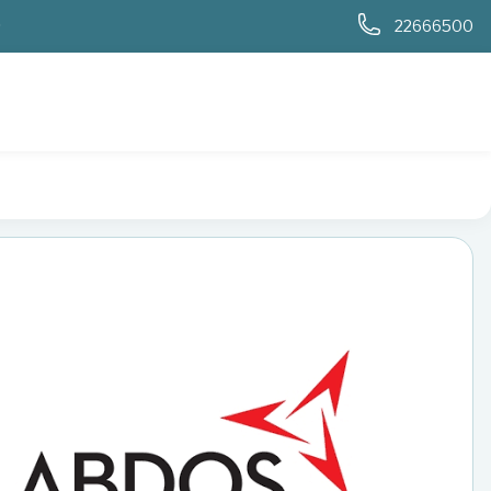
0
22666500