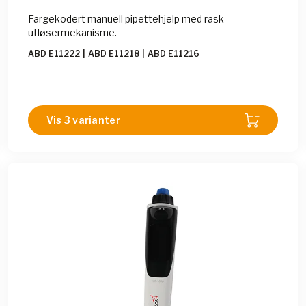
Fargekodert manuell pipettehjelp med rask
utløsermekanisme.
ABD E11222
|
ABD E11218
|
ABD E11216
Vis 3 varianter