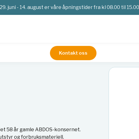
29. juni - 14. august er våre åpningstider fra kl 08.00 til 15.0
Kontakt oss
v det 58 år gamle ABDOS-konsernet.
tstyr og forbruksmateriell.