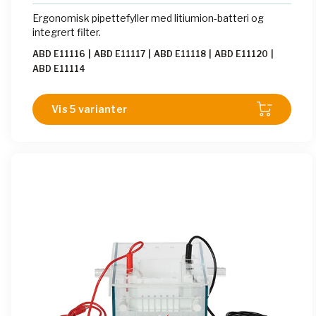
Ergonomisk pipettefyller med litiumion-batteri og
integrert filter.
ABD E11116
|
ABD E11117
|
ABD E11118
|
ABD E11120
|
ABD E11114
Vis 5 varianter