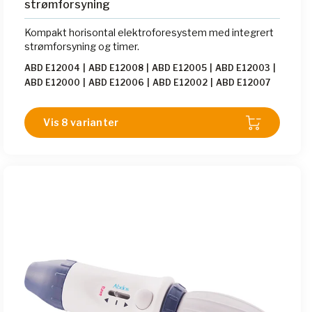
strømforsyning
Kompakt horisontal elektroforesystem med integrert
strømforsyning og timer.
ABD E12004
|
ABD E12008
|
ABD E12005
|
ABD E12003
|
ABD E12000
|
ABD E12006
|
ABD E12002
|
ABD E12007
Vis 8 varianter