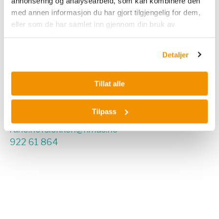
annonsering og analysearbeid, som kan kombinere den
med annen informasjon du har gjort tilgjengelig for dem,
eller som de har samlet inn gjennom din bruk av
tjenestene deres.
Detaljer
Tillat alle
Rune Høfsløkken
Produktsjef
Tilpass
rune.hofslokken@nmas.no
922 61 864