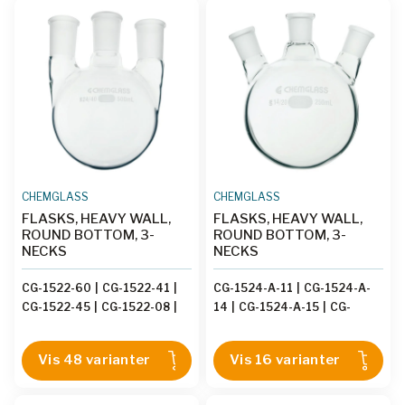
CG-1554-30
|
CG-1554-01
|
CG-1554-25
|
CG-1554-32
|
CG-1554-26
|
CG-1554-04
|
CG-1554-05
CHEMGLASS
CHEMGLASS
FLASKS, HEAVY WALL,
FLASKS, HEAVY WALL,
ROUND BOTTOM, 3-
ROUND BOTTOM, 3-
NECKS
NECKS
CG-1522-60
|
CG-1522-41
|
CG-1524-A-11
|
CG-1524-A-
CG-1522-45
|
CG-1522-08
|
14
|
CG-1524-A-15
|
CG-
CG-1522-83
|
CG-1522-57
|
1524-A-13
|
CG-1524-A-01
|
CG-1522-37
|
CG-1522-59
|
CG-1524-A-03
|
CG-1524-A-
Vis 48 varianter
Vis 16 varianter
CG-1522-38
|
CG-1522-48
|
08
|
CG-1524-A-12
|
CG-
CG-1522-20
|
CG-1522-62
|
1524-A-16
|
CG-1524-A-02
|
CG-1522-78
|
CG-1522-31
|
CG-1524-A-04
|
CG-1524-A-