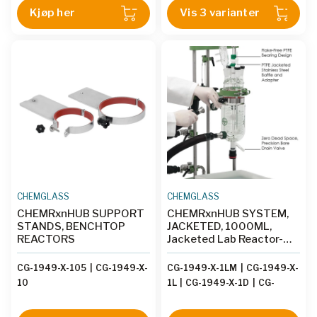
Kjøp her
Vis 3 varianter
CHEMGLASS
CHEMGLASS
CHEMRxnHUB SUPPORT
CHEMRxnHUB SYSTEM,
STANDS, BENCHTOP
JACKETED, 1000ML,
REACTORS
Jacketed Lab Reactor-
JLR
CG-1949-X-105
|
CG-1949-X-
CG-1949-X-1LM
|
CG-1949-X-
10
1L
|
CG-1949-X-1D
|
CG-
1949-X-1DM