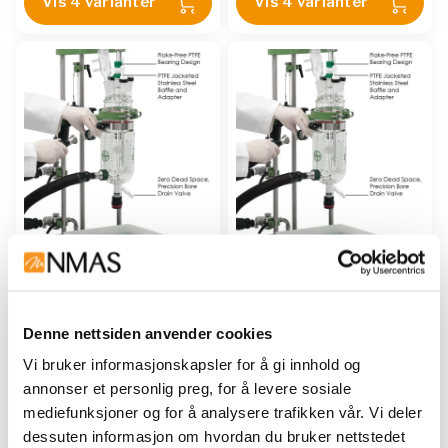
Vis 4 varianter
Vis 4 varianter
CHEMGLASS
CHEMGLASS
CHEMRxnHUB SYSTEM,
CHEMRxnHUB SYSTEM,
JACKETED, 5000ML,
JACKETED, 500ML,
Jacketed Lab Reactor-
Jacketed Lab Reactor-
Denne nettsiden anvender cookies
JLR
JLR
CG-1949-X-5L
|
CG-1949-X-
CG-1949-X-500
|
CG-1949-X-
Vi bruker informasjonskapsler for å gi innhold og
5D
|
CG-1949-X-5LM
|
CG-
505
|
CG-1949-X-500M
|
CG-
annonser et personlig preg, for å levere sosiale
1949-X-5DM
1949-X-505M
mediefunksjoner og for å analysere trafikken vår. Vi deler
dessuten informasjon om hvordan du bruker nettstedet
Vis 4 varianter
Vis 4 varianter