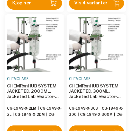
Kjøp her
Vis 4 varianter
CHEMGLASS
CHEMGLASS
CHEMRxnHUB SYSTEM,
CHEMRxnHUB SYSTEM,
JACKETED, 2000ML,
JACKETED, 300ML,
Jacketed Lab Reactor-
Jacketed Lab Reactor-
JLR
JLR
CG-1949-X-2LM
|
CG-1949-X-
CG-1949-X-303
|
CG-1949-X-
2L
|
CG-1949-X-2DM
|
CG-
300
|
CG-1949-X-300M
|
CG-
1949-X-2D
1949-X-303M