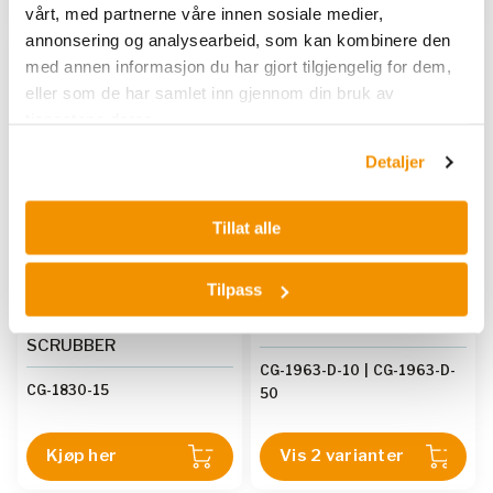
vårt, med partnerne våre innen sosiale medier,
annonsering og analysearbeid, som kan kombinere den
med annen informasjon du har gjort tilgjengelig for dem,
eller som de har samlet inn gjennom din bruk av
tjenestene deres.
Detaljer
Tillat alle
CHEMGLASS
CHEMGLASS
Tilpass
COLUMNS, EXHAUST
Distillation Kits for
GAS OUTLET, GAS
Reactor Systems
SCRUBBER
CG-1963-D-10
|
CG-1963-D-
CG-1830-15
50
Kjøp her
Vis 2 varianter