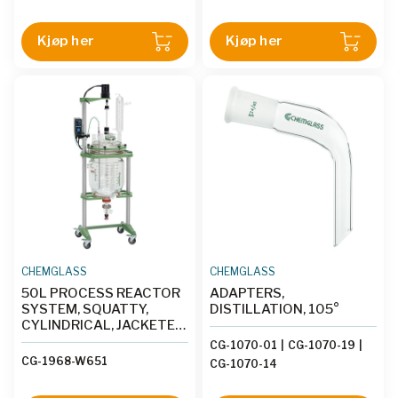
BRUSHLESS DC
ELECTRIC MOTOR
ELECTRIC MOTOR
Kjøp her
Kjøp her
CHEMGLASS
CHEMGLASS
50L PROCESS REACTOR
ADAPTERS,
SYSTEM, SQUATTY,
DISTILLATION, 105°
CYLINDRICAL, JACKETED,
GLASS, 400MM FLANGE,
CG-1070-01
|
CG-1070-19
|
BRUSHLESS DC
CG-1968-W651
CG-1070-14
ELECTRIC MOTOR