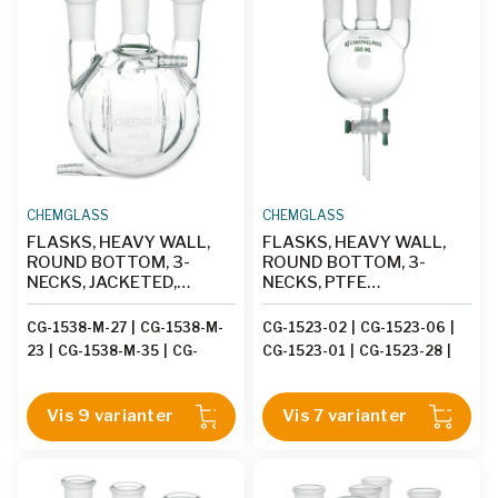
CHEMGLASS
CHEMGLASS
FLASKS, HEAVY WALL,
FLASKS, HEAVY WALL,
ROUND BOTTOM, 3-
ROUND BOTTOM, 3-
NECKS, JACKETED,
NECKS, PTFE
MORTON INDENTS
STOPCOCKS
CG-1538-M-27
|
CG-1538-M-
CG-1523-02
|
CG-1523-06
|
23
|
CG-1538-M-35
|
CG-
CG-1523-01
|
CG-1523-28
|
1538-M-36
|
CG-1538-M-24
|
CG-1523-04
|
CG-1523-05
|
CG-1538-M-20
|
CG-1538-M-
CG-1523-26
Vis 9 varianter
Vis 7 varianter
31
|
CG-1538-M-32
|
CG-
1538-M-26