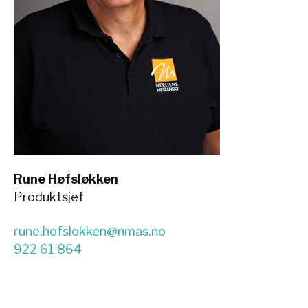
Rune Høfsløkken
Produktsjef
rune.hofslokken@nmas.no
922 61 864