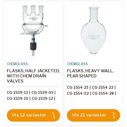
CHEMGLASS
CHEMGLASS
FLASKS, HALF JACKETED,
FLASKS, HEAVY WALL,
WITH CHEM DRAIN
PEAR SHAPED
VALVES
CG-1554-23
|
CG-1554-22
|
CG-1539-13
|
CG-1539-05
|
CG-1554-02
|
CG-1554-28
|
CG-1539-10
|
CG-1539-12
|
CG-1554-31
|
CG-1554-20
|
CG-1539-02
|
CG-1539-04
|
CG-1554-21
|
CG-1554-07
|
CG-1539-09
|
CG-1539-11
|
CG-1554-29
|
CG-1554-03
|
Vis 12 varianter
Vis 21 varianter
CG-1539-01
|
CG-1539-07
|
CG-1554-06
|
CG-1554-24
|
CG-1539-08
|
CG-1539-03
CG-1554-33
|
CG-1554-27
|