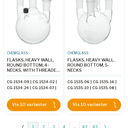
CHEMGLASS
CHEMGLASS
FLASKS, HEAVY WALL,
FLASKS, HEAVY WALL,
ROUND BOTTOM, 4-
ROUND BOTTOM, 5-
NECKS, WITH THREADED
NECKS
SIDE ARM
CG-1534-09
|
CG-1534-02
|
CG-1535-06
|
CG-1535-16
|
CG-1534-24
|
CG-1534-07
|
CG-1535-10
|
CG-1535-08
|
CG-1534-10
|
CG-1534-06
|
CG-1535-13
|
CG-1535-04
|
CG-1534-01
|
CG-1534-03
|
CG-1535-12
|
CG-1535-05
|
Vis 10 varianter
Vis 10 varianter
CG-1534-12
|
CG-1534-04
CG-1535-01
|
CG-1535-02
1
2
3
4
...
42
43