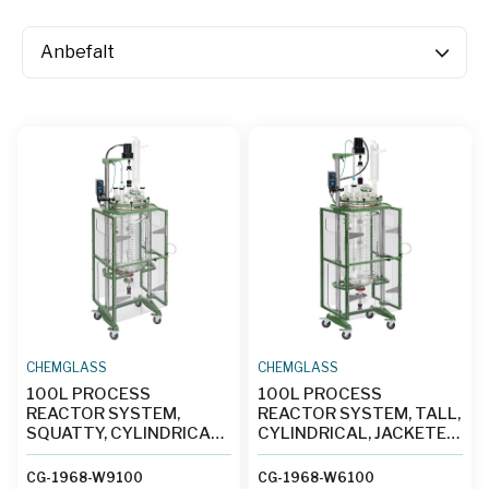
CHEMGLASS
CHEMGLASS
100L PROCESS
100L PROCESS
REACTOR SYSTEM,
REACTOR SYSTEM, TALL,
SQUATTY, CYLINDRICAL,
CYLINDRICAL, JACKETED,
JACKETED, GLASS,
GLASS, 400MM FLANGE,
400MM FLANGE,
BRUSHLESS DC
CG-1968-W9100
CG-1968-W6100