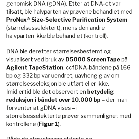
genomisk DNA (gDNA). Etter at DNA-et var
tilsatt, ble halvparten av prøvene behandlet med
ProNex® Size-Selective Purification System
(størrelsesselektert), mens den andre
halvparten ikke ble behandlet (kontroll).
DNA ble deretter størrelsesbestemt og
visualisert ved bruk av
D5000 ScreenTape
på
Agilent TapeStation
. ccfDNA-båndene på 166
bp og 332 bp var uendret, uavhengig av om
størrelsesseleksjon ble utført eller ikke.
Imidlertid ble det observert en
betydelig
reduksjon i båndet over 10.000 bp
– der man
forventer at gDNA vises – i
størrelsesselekterte prøver sammenlignet med
kontrollene (
Figur 1
).