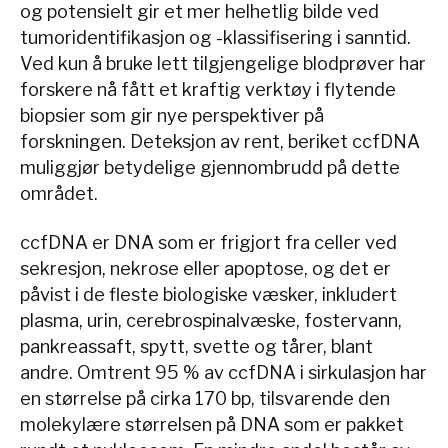
og potensielt gir et mer helhetlig bilde ved
tumoridentifikasjon og -klassifisering i sanntid.
Ved kun å bruke lett tilgjengelige blodprøver har
forskere nå fått et kraftig verktøy i flytende
biopsier som gir nye perspektiver på
forskningen. Deteksjon av rent, beriket ccfDNA
muliggjør betydelige gjennombrudd på dette
området.
ccfDNA er DNA som er frigjort fra celler ved
sekresjon, nekrose eller apoptose, og det er
påvist i de fleste biologiske væsker, inkludert
plasma, urin, cerebrospinalvæske, fostervann,
pankreassaft, spytt, svette og tårer, blant
andre. Omtrent 95 % av ccfDNA i sirkulasjon har
en størrelse på cirka 170 bp, tilsvarende den
molekylære størrelsen på DNA som er pakket