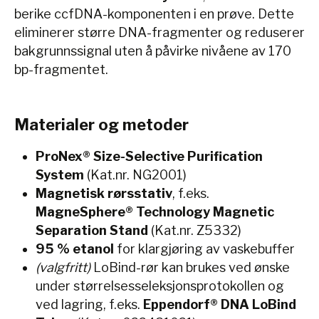
berike ccfDNA-komponenten i en prøve. Dette
eliminerer større DNA-fragmenter og reduserer
bakgrunnssignal uten å påvirke nivåene av 170
bp-fragmentet.
Materialer og metoder
ProNex® Size-Selective Purification
System
(Kat.nr. NG2001)
Magnetisk rørsstativ
, f.eks.
MagneSphere® Technology Magnetic
Separation Stand
(Kat.nr. Z5332)
95 % etanol
for klargjøring av vaskebuffer
(valgfritt)
LoBind-rør kan brukes ved ønske
under størrelsesseleksjonsprotokollen og
ved lagring, f.eks.
Eppendorf® DNA LoBind