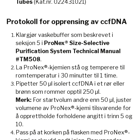
Tubes
(Kat.nr. 022431021)
Protokoll for opprensing av ccfDNA
Klargjør vaskebuffer som beskrevet i
seksjon 5 i
ProNex® Size-Selective
Purification System Technical Manual
#TM508
.
La ProNex®-kjemien stå og temperere til
romtemperatur i 30 minutter til 1 time.
Pipetter 50 µl isolert ccfDNA i et rør eller
brønn som rommer opptil 250 µl.
Merk:
For startvolum andre enn 50 µl, juster
volumene av ProNex®-kjemi tilsvarende for
å opprettholde forholdene angitt i trinn 5 og
10.
Pass på at korken på flasken med ProNex®-