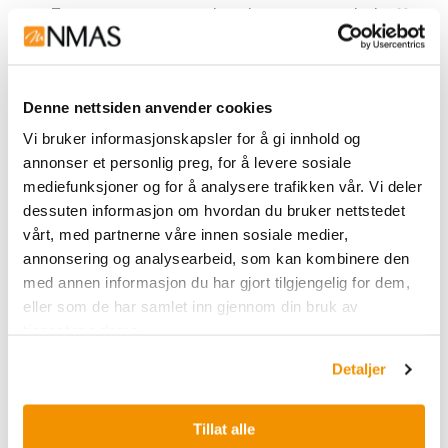
For større prøver, øk volumet av vaskebuffer
proporsjonalt med totalvolumet av prøve og
ProNex®-kjemi.
Gjenta trinn 14 én gang til (totalt to vask).
Denne nettsiden anvender cookies
La prøven lufttørke i 5 minutter.
Vi bruker informasjonskapsler for å gi innhold og
Notater:
Hvis du bruker en flerkanalspipette og
annonser et personlig preg, for å levere sosiale
bufferrenne, kan ubrukt vaskebuffer returneres til
mediefunksjoner og for å analysere trafikken vår. Vi deler
flasken nå. Husk å stramme korken for å unngå
dessuten informasjon om hvordan du bruker nettstedet
fordampning av etanol.
Harpiksen kan lufttørkes i mer
vårt, med partnerne våre innen sosiale medier,
enn 5 minutter. Avhengig av følsomheten til nedstrøms
annonsering og analysearbeid, som kan kombinere den
applikasjoner for etanol, kan tørketider opptil 1 time
med annen informasjon du har gjort tilgjengelig for dem,
eller som de har samlet inn gjennom din bruk av
brukes. ProNex®-kjemi påvirkes ikke negativt av dette.
tjenestene deres.
Fjern prøven fra magnetstativet.
Tilsett 50 µl Elution Buffer (eller ønsket
Detaljer
volum, se notat nedenfor) og resuspender
harpiksen ved pipettering og/eller risting på
Tillat alle
platemikser. Inkuber ved romtemperatur i 5