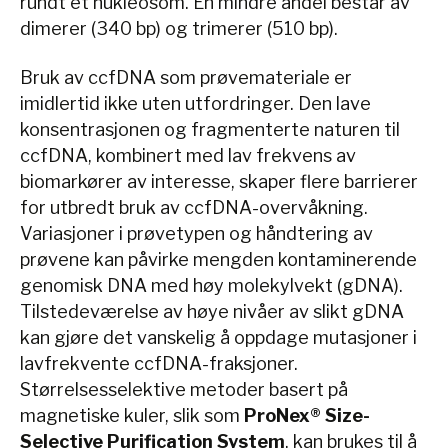
rundt et nukleosom. En mindre andel består av
dimerer (340 bp) og trimerer (510 bp).
Bruk av ccfDNA som prøvemateriale er
imidlertid ikke uten utfordringer. Den lave
konsentrasjonen og fragmenterte naturen til
ccfDNA, kombinert med lav frekvens av
biomarkører av interesse, skaper flere barrierer
for utbredt bruk av ccfDNA-overvåkning.
Variasjoner i prøvetypen og håndtering av
prøvene kan påvirke mengden kontaminerende
genomisk DNA med høy molekylvekt (gDNA).
Tilstedeværelse av høye nivåer av slikt gDNA
kan gjøre det vanskelig å oppdage mutasjoner i
lavfrekvente ccfDNA-fraksjoner.
Størrelsesselektive metoder basert på
magnetiske kuler, slik som
ProNex® Size-
Selective Purification System
, kan brukes til å