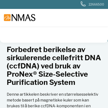
22666500
NMAS hjem
Fagområder
Molekylærbiologi
Fagartikler mo
Forbedret berikelse av
sirkulerende cellefritt DNA
(ccfDNA) ved bruk av
ProNex® Size-Selective
Purification System
Denne artikkelen beskriver en størrelsesselektiv
metode basert på magnetiske kuler som kan
brukes til å berike ccfDNA-komponenten i en