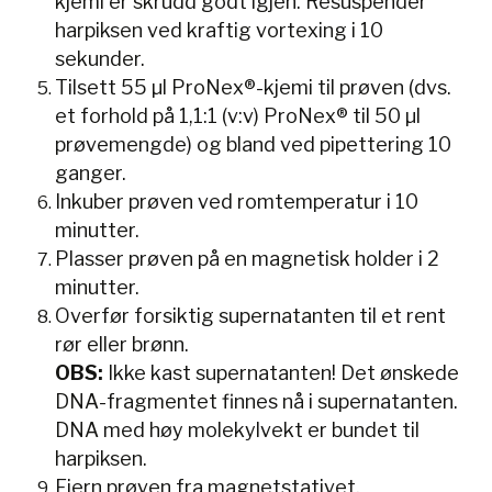
kjemi er skrudd godt igjen. Resuspender
harpiksen ved kraftig vortexing i 10
sekunder.
Tilsett 55 µl ProNex®-kjemi til prøven (dvs.
et forhold på 1,1:1 (v:v) ProNex® til 50 µl
prøvemengde) og bland ved pipettering 10
ganger.
Inkuber prøven ved romtemperatur i 10
minutter.
Plasser prøven på en magnetisk holder i 2
minutter.
Overfør forsiktig supernatanten til et rent
rør eller brønn.
OBS:
Ikke kast supernatanten! Det ønskede
DNA-fragmentet finnes nå i supernatanten.
DNA med høy molekylvekt er bundet til
harpiksen.
Fjern prøven fra magnetstativet.