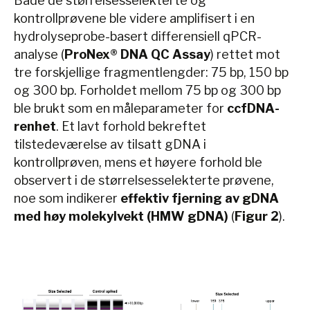
Både de størrelsesselekterte og
kontrollprøvene ble videre amplifisert i en
hydrolyseprobe-basert differensiell qPCR-
analyse (
ProNex® DNA QC Assay
) rettet mot
tre forskjellige fragmentlengder: 75 bp, 150 bp
og 300 bp. Forholdet mellom 75 bp og 300 bp
ble brukt som en måleparameter for
ccfDNA-
renhet
. Et lavt forhold bekreftet
tilstedeværelse av tilsatt gDNA i
kontrollprøven, mens et høyere forhold ble
observert i de størrelsesselekterte prøvene,
noe som indikerer
effektiv fjerning av gDNA
med høy molekylvekt (HMW gDNA)
(
Figur 2
).