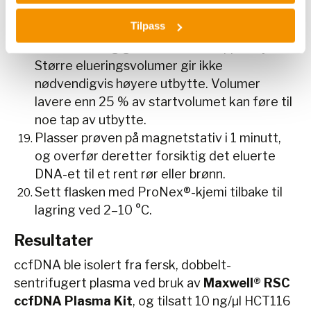
minutter for å eluere DNA-et.
Tilpass
Notat:
Du kan tilpasse volumet av Elution
Buffer avhengig av nedstrøms applikasjon.
Større elueringsvolumer gir ikke
nødvendigvis høyere utbytte. Volumer
lavere enn 25 % av startvolumet kan føre til
noe tap av utbytte.
Plasser prøven på magnetstativ i 1 minutt,
og overfør deretter forsiktig det eluerte
DNA-et til et rent rør eller brønn.
Sett flasken med ProNex®-kjemi tilbake til
lagring ved 2–10 °C.
Resultater
ccfDNA ble isolert fra fersk, dobbelt-
sentrifugert plasma ved bruk av
Maxwell® RSC
ccfDNA Plasma Kit
, og tilsatt 10 ng/µl HCT116