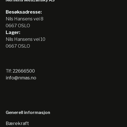
Nerliens Meszansky AS
Besøksadresse:
Nils Hansens vei 8
0667 OSLO
Lager:
Nils Hansens vei 10
0667 OSLO
Tlf:
22666500
info@nmas.no
Generell informasjon
Bærekraft