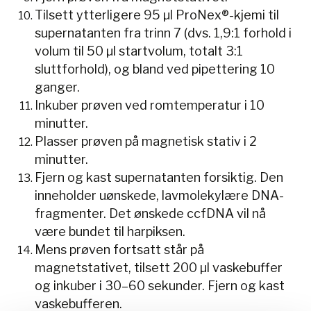
Tilsett ytterligere 95 µl ProNex®-kjemi til
supernatanten fra trinn 7 (dvs. 1,9:1 forhold i
volum til 50 µl startvolum, totalt 3:1
sluttforhold), og bland ved pipettering 10
ganger.
Inkuber prøven ved romtemperatur i 10
minutter.
Plasser prøven på magnetisk stativ i 2
minutter.
Fjern og kast supernatanten forsiktig. Den
inneholder uønskede, lavmolekylære DNA-
fragmenter. Det ønskede ccfDNA vil nå
være bundet til harpiksen.
Mens prøven fortsatt står på
magnetstativet, tilsett 200 µl vaskebuffer
og inkuber i 30–60 sekunder. Fjern og kast
vaskebufferen.