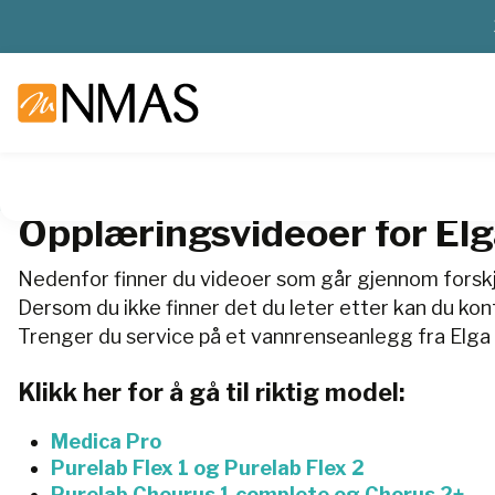
NMAS hjem
Elga Veolia Opplæringsvideoer
Opplæringsvideoer for El
Nedenfor finner du videoer som går gjennom forskjel
Dersom du ikke finner det du leter etter kan du kon
Trenger du service på et vannrenseanlegg fra Elga 
Klikk her for å gå til riktig model:
Medica Pro
Purelab Flex 1 og Purelab Flex 2
Purelab Chourus 1 complete og Chorus 2+