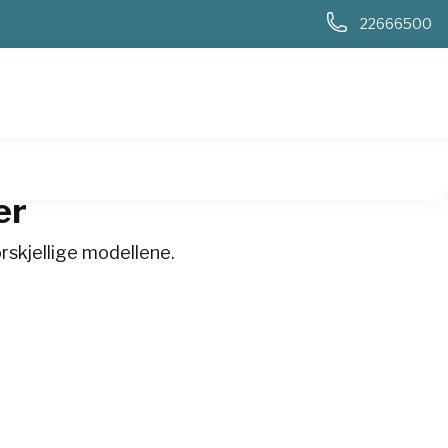
0
22666500
er
rskjellige modellene.