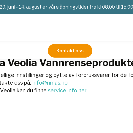
29. juni - 14. august er våre åpningstider fra kl 08.00 til 15.0
Kontakt oss
ga Veolia Vannrenseprodukt
lige innstillinger og bytte av forbruksvarer for de fo
takte oss på:
info@nmas.no
Veolia kan du finne
service info her