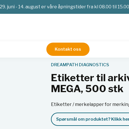
29. juni - 14. august er våre åpningstider fra kl 08.00 til 15.0
Kontakt oss
Etiketter til arkivskuff for blokker, FINA og MEGA, 500 stk
DREAMPATH DIAGNOSTICS
Etiketter til ark
MEGA, 500 stk
Etiketter / merkelapper for merkin
Spørsmål om produktet? Klikk her