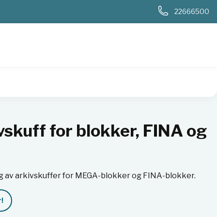
0
22666500
ivskuff for blokker, FINA og
g av arkivskuffer for MEGA-blokker og FINA-blokker.
!