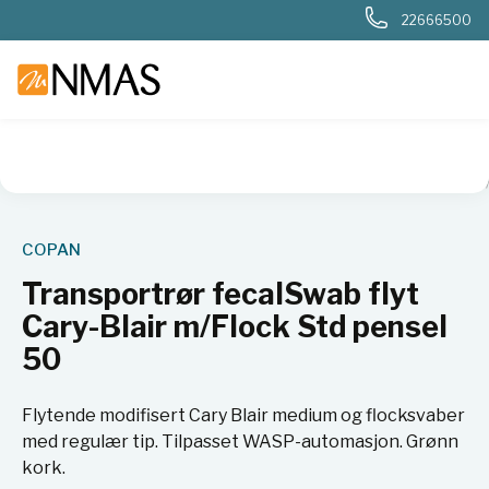
22666500
NMAS hjem
Produkter
Sykehuslab
Mikrobiologi sykehus
COPAN
Transportrør fecalSwab flyt
Cary-Blair m/Flock Std pensel
50
Flytende modifisert Cary Blair medium og flocksvaber
med regulær tip. Tilpasset WASP-automasjon. Grønn
kork.