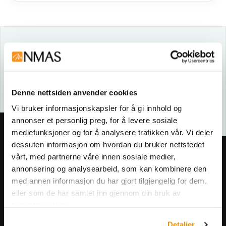
Sikkerhetsdatablad
470CE.A
Denne nettsiden anvender cookies
Vi bruker informasjonskapsler for å gi innhold og
annonser et personlig preg, for å levere sosiale
mediefunksjoner og for å analysere trafikken vår. Vi deler
dessuten informasjon om hvordan du bruker nettstedet
Meld deg på vårt nyhetsbrev!
vårt, med partnerne våre innen sosiale medier,
annonsering og analysearbeid, som kan kombinere den
Få informasjon om produkter,
med annen informasjon du har gjort tilgjengelig for dem,
arrangementer og kampanjer.
eller som de har samlet inn gjennom din bruk av
tjenestene deres.
Meld på nyhetsbrev
Detaljer